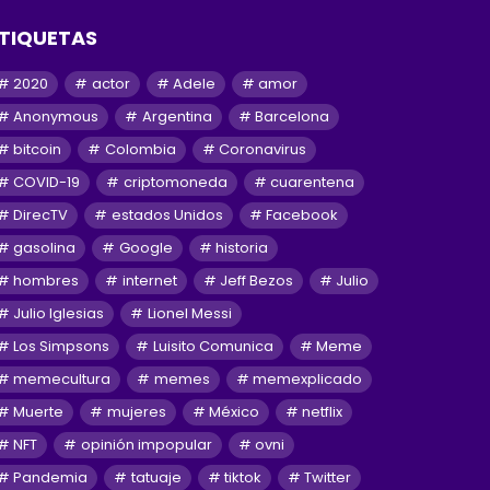
TIQUETAS
2020
actor
Adele
amor
Anonymous
Argentina
Barcelona
bitcoin
Colombia
Coronavirus
COVID-19
criptomoneda
cuarentena
DirecTV
estados Unidos
Facebook
gasolina
Google
historia
hombres
internet
Jeff Bezos
Julio
Julio Iglesias
Lionel Messi
Los Simpsons
Luisito Comunica
Meme
memecultura
memes
memexplicado
Muerte
mujeres
México
netflix
NFT
opinión impopular
ovni
Pandemia
tatuaje
tiktok
Twitter