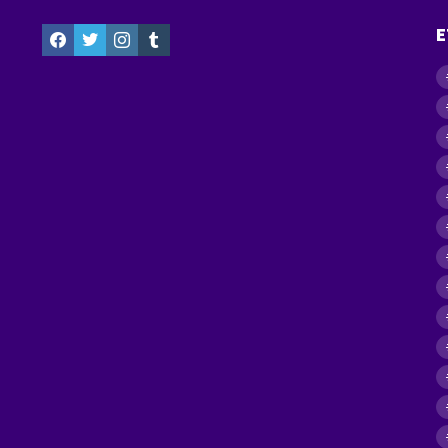
facebook
twitter
instagram
tumblr
E