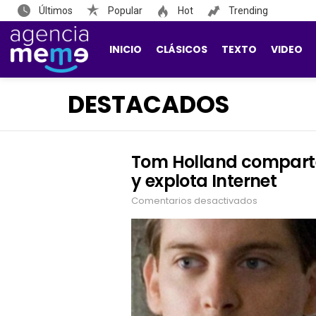
Últimos
Popular
Hot
Trending
INICIO
CLÁSICOS
TEXTO
VIDEO
DESTACADOS
Tom Holland compart
LATEST
STORIES
y explota Internet
Comentarios desactivados
en
Tom
Holland
comparte
meme
de
Tobey
Maguire
y
explota
Internet