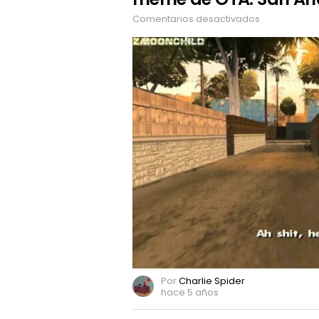
Comentarios desactivados
en
¡Ah
shit,
here
we
go
again!
Rockstar
remasteriza
meme
de
GTA:
San
Andreas
Por
Charlie Spider
hace 5 años