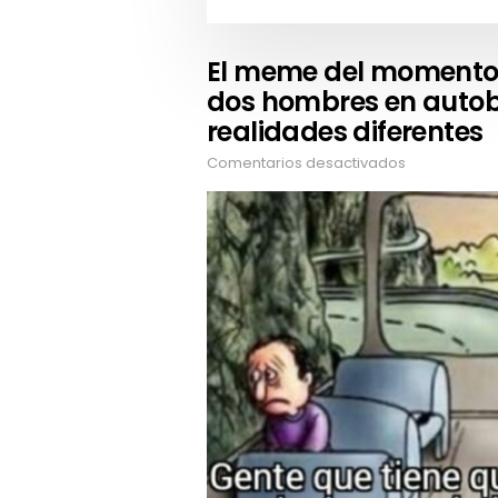
El meme del momento y
dos hombres en auto
realidades diferentes
Comentarios desactivados
en
El
meme
del
momento
y
su
significado:
La
foto
de
dos
hombres
en
autobús
que
muestra
dos
realidades