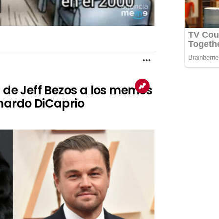
MORE
a de Jeff Bezos a los memes
nardo DiCaprio