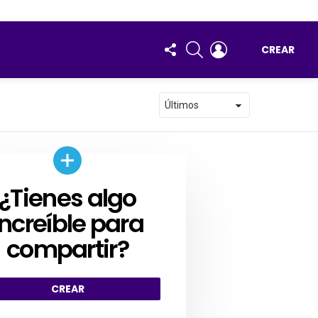
FOLLOW
BUSCAR
ENTRAR
CREAR
US
¿Tienes algo
AR
increíble para
compartir?
CREAR