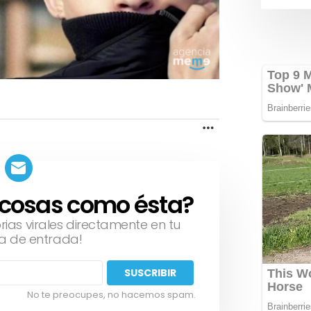
MORE
 cosas como ésta?
orias virales directamente en tu
a de entrada!
No te preocupes, no hacemos spam.