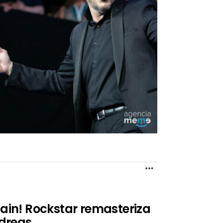
MORE
gain! Rockstar remasteriza
dreas