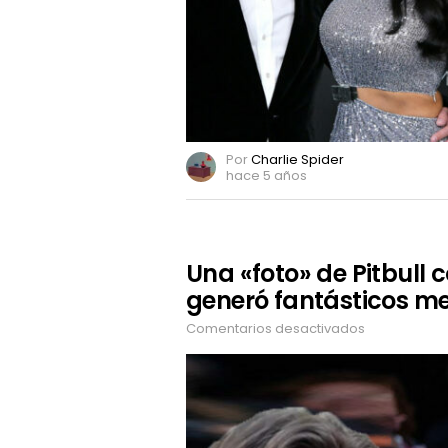
Leonardo
DiCaprio
Por
Charlie Spider
hace 5 años
Una «foto» de Pitbull 
generó fantásticos m
Comentarios desactivados
en
Una
«foto»
de
Pitbull
con
una
larga