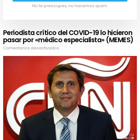
No te preocupes, no hacemos spam.
Periodista crítico del COVID-19 lo hicieron
pasar por «médico especialista» (MEMES)
Comentarios desactivados
en
Periodista
crítico
del
COVID-
19
lo
hicieron
pasar
por
«médico
especialista»
(MEMES)