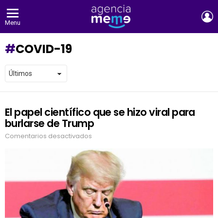
E
Menu
COVID-19
El papel científico que se hizo viral para
LATEST
STORIES
burlarse de Trump
Comentarios desactivados
en
El
papel
científico
que
se
hizo
viral
para
burlarse
de