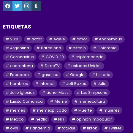
facebook
twitter
instagram
tumblr
ETIQUETAS
2020
actor
Adele
amor
Anonymous
Argentina
Barcelona
bitcoin
Colombia
Coronavirus
COVID-19
criptomoneda
cuarentena
DirecTV
estados Unidos
Facebook
gasolina
Google
historia
hombres
internet
Jeff Bezos
Julio
Julio Iglesias
Lionel Messi
Los Simpsons
Luisito Comunica
Meme
memecultura
memes
memexplicado
Muerte
mujeres
México
netflix
NFT
opinión impopular
ovni
Pandemia
tatuaje
tiktok
Twitter