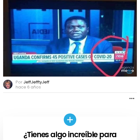
Por
JeffJefftyJeff
hace 6 años
M
¿Tienes algo increíble para
CREAR