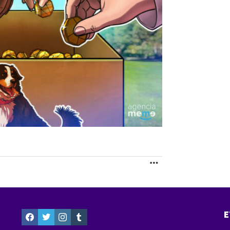
MORE
facebook
twitter
instagram
tumblr
E