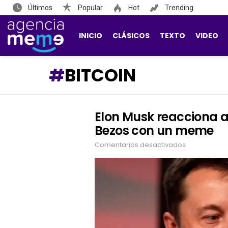
Últimos
Popular
Hot
Trending
INICIO
CLÁSICOS
TEXTO
VIDEO
BITCOIN
Elon Musk reacciona al
LATEST
STORIES
Bezos con un meme
Comentarios desactivados
en
Elon
Musk
reacciona
al
viaje
suborbital
de
Jeff
Bezos
con