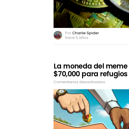
Por
Charlie Spider
hace 5 años
La moneda del meme
$70,000 para refugios
Comentarios desactivados
en
La
moneda
del
meme
Grumpy
Cat
recauda
$70,000
para
refugios