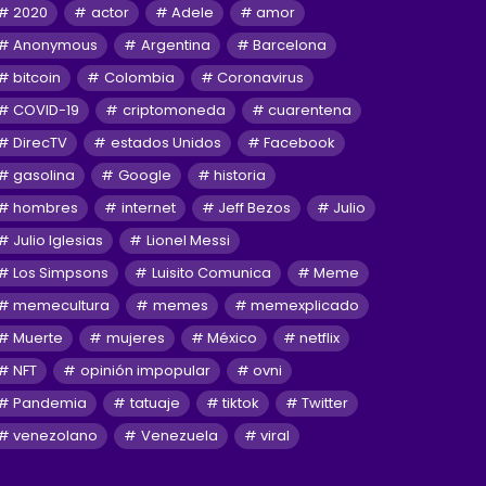
2020
actor
Adele
amor
Anonymous
Argentina
Barcelona
bitcoin
Colombia
Coronavirus
COVID-19
criptomoneda
cuarentena
DirecTV
estados Unidos
Facebook
gasolina
Google
historia
hombres
internet
Jeff Bezos
Julio
Julio Iglesias
Lionel Messi
Los Simpsons
Luisito Comunica
Meme
memecultura
memes
memexplicado
Muerte
mujeres
México
netflix
NFT
opinión impopular
ovni
Pandemia
tatuaje
tiktok
Twitter
venezolano
Venezuela
viral