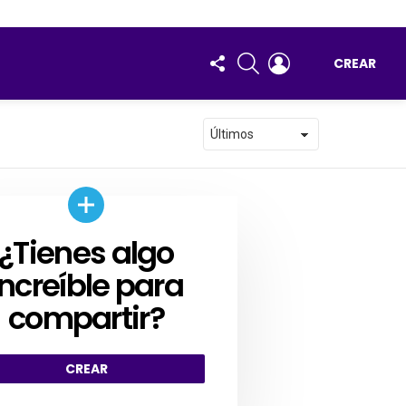
FOLLOW
BUSCAR
ENTRAR
CREAR
US
¿Tienes algo
AR
increíble para
compartir?
CREAR