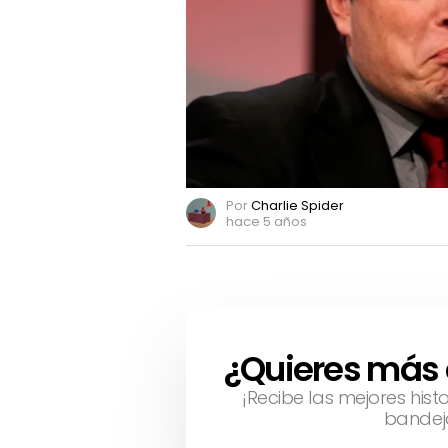
un
meme
Por
Charlie Spider
hace 5 años
¿Quieres más
NEWSLETTER
¡Recibe las mejores hist
bandej