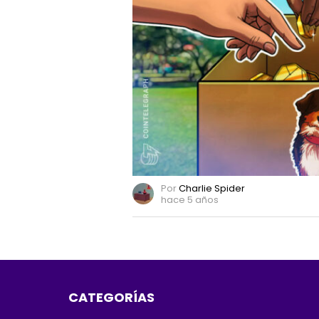
de
animales
Por
Charlie Spider
hace 5 años
CATEGORÍAS