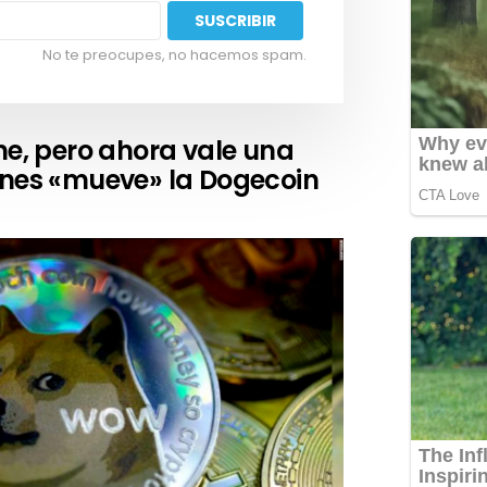
No te preocupes, no hacemos spam.
, pero ahora vale una
ones «mueve» la Dogecoin