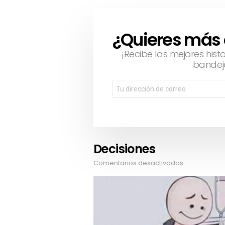
¿Quieres más
NEWSLETTER
¡Recibe las mejores hist
bandej
Decisiones
Comentarios desactivados
en
Decisiones