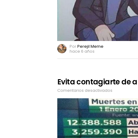
Por
Perejil Meme
hace 6 años
Evita contagiarte de 
Comentarios desactivados
en
Evita
contagiarte
de
aborto