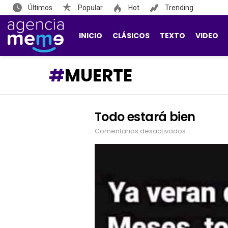
Últimos
Popular
Hot
Trending
INICIO
CLÁSICOS
TEXTO
VIDEO
MUERTE
Todo estará bien
LATEST
STORIES
Comentarios desactivados
en
Todo
estará
bien