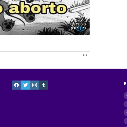
MORE
facebook
twitter
instagram
tumblr
E