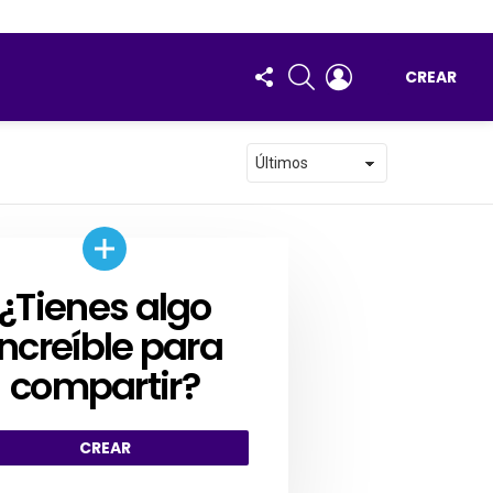
FOLLOW
BUSCAR
ENTRAR
CREAR
US
¿Tienes algo
AR
increíble para
compartir?
CREAR