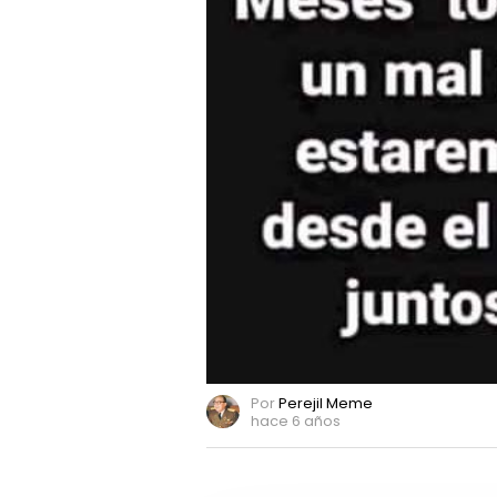
Por
Perejil Meme
hace 6 años