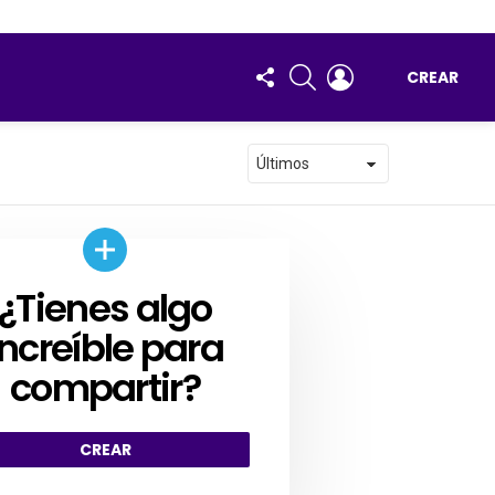
FOLLOW
BUSCAR
ENTRAR
CREAR
US
¿Tienes algo
AR
increíble para
compartir?
CREAR