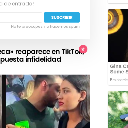
a de entrada!
No te preocupes, no hacemos spam.
eca» reaparece en TikTok;
puesta infidelidad