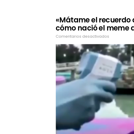
«Mátame el recuerdo 
cómo nació el meme 
Comentarios desactivados
en
«Mátame
el
recuerdo
de
ese
amargo
amor»:
cómo
nació
el
meme
del
momento
en
México