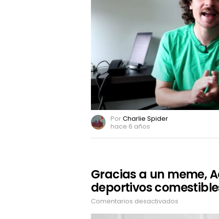
memes
para
confirmar
su
relación
con
modelo
venezolana
Por
Charlie Spider
hace 6 años
Gracias a un meme, A
deportivos comestible
Comentarios desactivados
en
Gracias
a