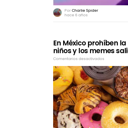
Por
Charlie Spider
hace 6 años
En México prohíben la
niños y los memes sal
Comentarios desactivados
en
En
México
prohíben
la
comida
chatarra
a
los
niños
y
los
memes
salieron
en
su