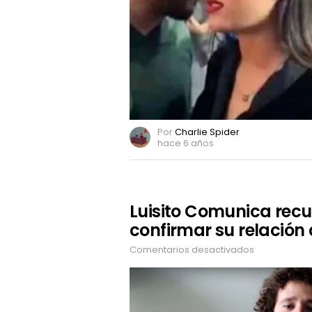
infidelidad
Por
Charlie Spider
hace 6 años
Luisito Comunica recu
confirmar su relació
Comentarios desactivados
en
Luisito
Comunica
recurrió
a
los