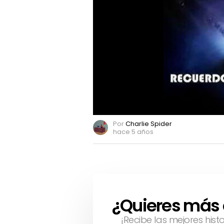
memes
en
Twitter
Por
Charlie Spider
hace 5 años
¿Quieres más
NEWSLETTER
¡Recibe las mejores hist