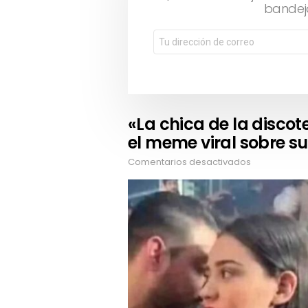
bandej
«La chica de la discot
el meme viral sobre su
Comentarios desactivados
en
«La
chica
de
la
discoteca»
reaparece
en
TikTok;
el
meme
viral
sobre
supuesta