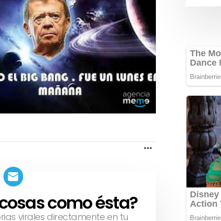
MORE
 cosas como ésta?
orias virales directamente en tu