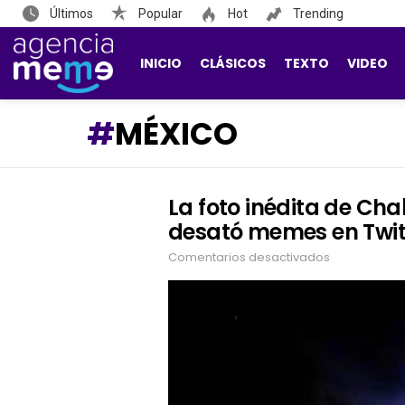
Últimos
Popular
Hot
Trending
INICIO
CLÁSICOS
TEXTO
VIDEO
MÉXICO
La foto inédita de Ch
LATEST
STORIES
desató memes en Twit
Comentarios desactivados
en
La
foto
inédita
de
Chabelo
cuando
era
niño
que
desató