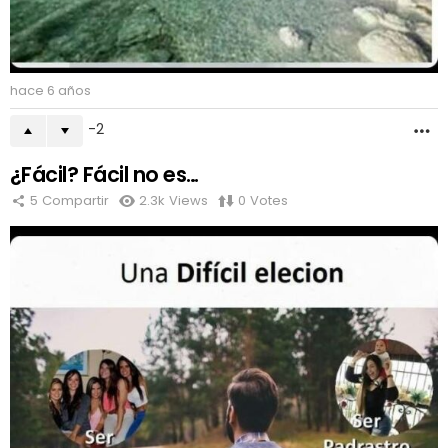
hace 6 años
-2
M
¿Fácil? Fácil no es…
5
Compartir
2.3k
Views
0
Votes