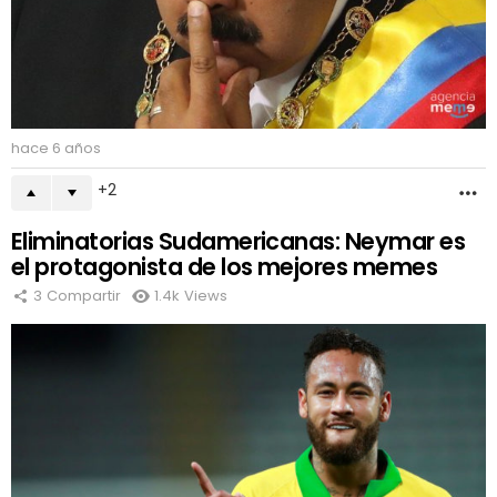
hace 6 años
2
M
Eliminatorias Sudamericanas: Neymar es
el protagonista de los mejores memes
3
Compartir
1.4k
Views