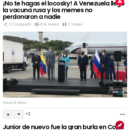
¡No te hagas el locosky! A Venezuela llegó
la vacuna rusa y los memes no
perdonaron a nadie
3
Compartir
6.1k
Views
2
Votes
hace 6 años
2
M
Junior de nuevo fue la gran burla en Copa