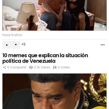
hace 6 años
5
M
10 memes que explican la situación
política de Venezuela
5
Compartir
2.7k
Views
2
Votes