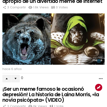
apropió de un divertido meme de Internet
3
Compartir
1.6k
Views
0
Votes
hace 6 años
0
M
¡Ser un meme famoso le ocasionó
depresión! La historia de Laina Morris, «la
novia psicópata» (VIDEO)
3
Compartir
6k
Views
1
Vote