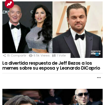
15
Compartir
6.5k
Views
1
Vote
La divertida respuesta de Jeff Bezos a los
memes sobre su esposa y Leonardo DiCaprio
M