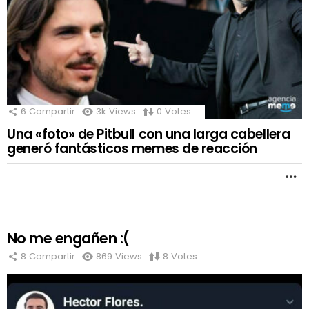
6
Compartir
3k
Views
0
Votes
Una «foto» de Pitbull con una larga cabellera
generó fantásticos memes de reacción
M
No me engañen :(
MORE
STORIES
8
Compartir
869
Views
8
Votes