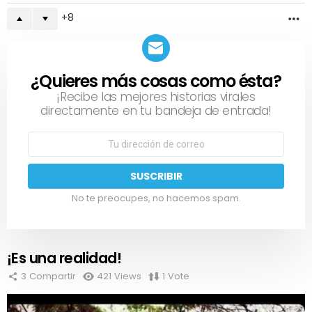
8
M
¿Quieres más cosas como ésta?
NEWSLETTER
¡Recibe las mejores historias virales
directamente en tu bandeja de entrada!
No te preocupes, no hacemos spam.
¡Es una realidad!
3
Compartir
421
Views
1
Vote