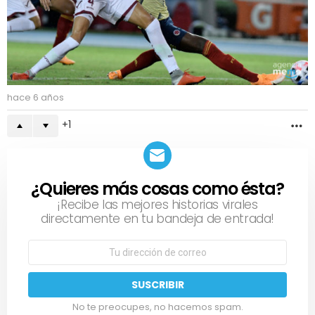
hace 6 años
1
M
¿Quieres más cosas como ésta?
NEWSLETTER
¡Recibe las mejores historias virales
directamente en tu bandeja de entrada!
No te preocupes, no hacemos spam.