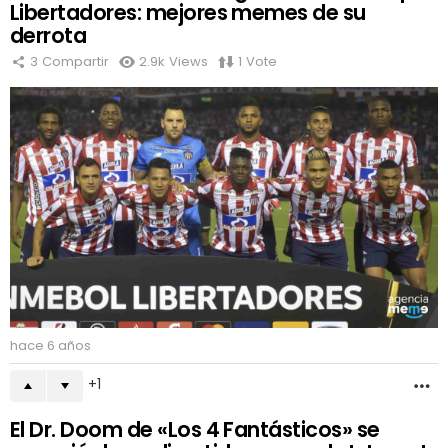
Libertadores: mejores memes de su
derrota
3
Compartir
2.9k
Views
1
Vote
hace 6 años
1
M
El Dr. Doom de «Los 4 Fantásticos» se