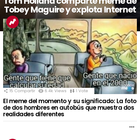
Tom Holland comparte meme de
Tobey Maguire y explota Internet
15
Compartir
6.4k
Views
1
Vote
El meme del momento y su significado: La foto
de dos hombres en autobús que muestra dos
realidades diferentes
M