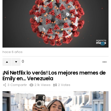
hace 6 años
0
M
¡Ni Netflix lo verás! Los mejores memes de
Emily en… Venezuela
3
Compartir
2.1k
Views
2
Votes