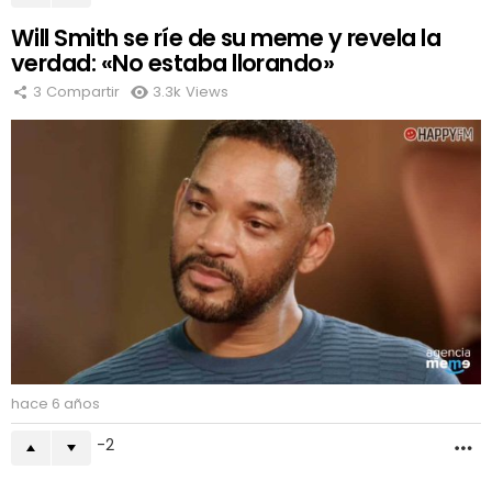
Will Smith se ríe de su meme y revela la
verdad: «No estaba llorando»
3
Compartir
3.3k
Views
hace 6 años
-2
M