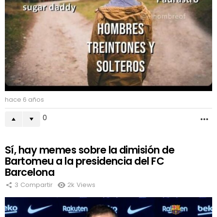
hace 6 años
0
M
Sí, hay memes sobre la dimisión de
Bartomeu a la presidencia del FC
Barcelona
3
Compartir
2k
Views