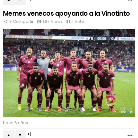
Memes venecos apoyando a la Vinotinto
3
Compartir
1.8k
Views
1
Vote
hace 6 años
1
M