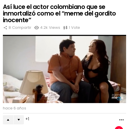
Así luce el actor colombiano que se
inmortalizó como el “meme del gordito
inocente”
8
Compartir
4.2k
Views
1
Vote
hace 6 años
1
M