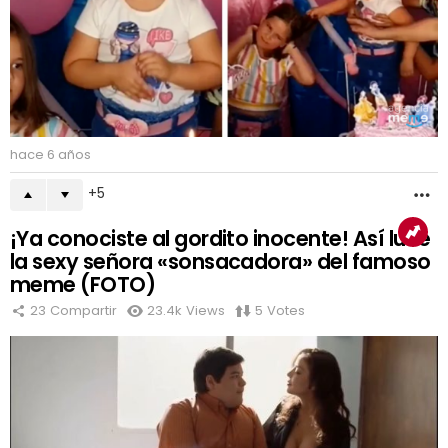
hace 6 años
5
M
¡Ya conociste al gordito inocente! Así luce
la sexy señora «sonsacadora» del famoso
meme (FOTO)
23
Compartir
23.4k
Views
5
Votes