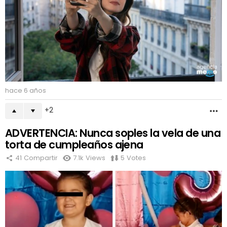
hace 6 años
2
M
ADVERTENCIA: Nunca soples la vela de una
torta de cumpleaños ajena
41
Compartir
7.1k
Views
5
Votes