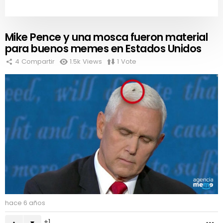
Mike Pence y una mosca fueron material
para buenos memes en Estados Unidos
4
Compartir
1.5k
Views
1
Vote
hace 6 años
1
M