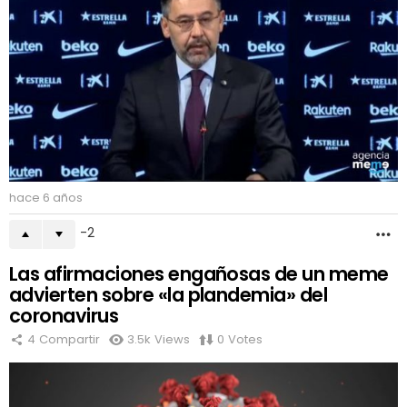
hace 6 años
-2
M
Las afirmaciones engañosas de un meme
advierten sobre «la plandemia» del
coronavirus
4
Compartir
3.5k
Views
0
Votes