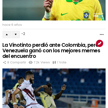
hace 6 años
-2
M
La Vinotinto perdió ante Colombia, pero
Venezuela ganó con los mejores memes
del encuentro
8
Compartir
7.2k
Views
1
Vote