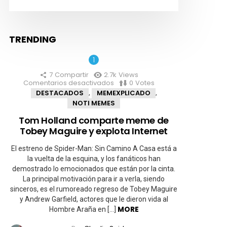
TRENDING
7
Compartir
2.7k
Views
Comentarios desactivados
en
0
Votes
Tom
DESTACADOS
MEMEXPLICADO
,
,
Holland
NOTI MEMES
comparte
meme
Tom Holland comparte meme de
de
Tobey Maguire y explota Internet
Tobey
Maguire
y
El estreno de Spider-Man: Sin Camino A Casa está a
explota
la vuelta de la esquina, y los fanáticos han
Internet
demostrado lo emocionados que están por la cinta.
La principal motivación para ir a verla, siendo
sinceros, es el rumoreado regreso de Tobey Maguire
y Andrew Garfield, actores que le dieron vida al
MORE
Hombre Araña en […]