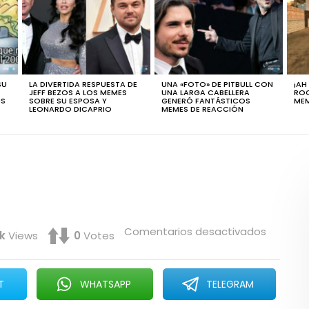
SU
LA DIVERTIDA RESPUESTA DE
UNA «FOTO» DE PITBULL CON
¡AH
JEFF BEZOS A LOS MEMES
UNA LARGA CABELLERA
ROC
ÚS
SOBRE SU ESPOSA Y
GENERÓ FANTÁSTICOS
MEM
LEONARDO DICAPRIO
MEMES DE REACCIÓN
en
Comentarios desactivados
3k
Views
0
Votes
¿Fácil?
Fácil
no
es…
T
WHATSAPP
TELEGRAM