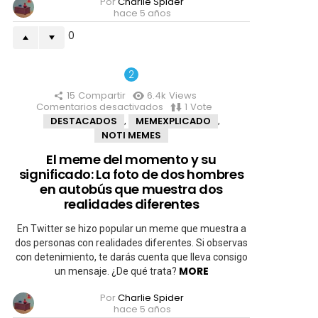
Por
Charlie Spider
hace 5 años
0
15
Compartir
6.4k
Views
Comentarios desactivados
en
1
Vote
El
DESTACADOS
MEMEXPLICADO
,
,
meme
NOTI MEMES
del
momento
El meme del momento y su
y
significado: La foto de dos hombres
su
significado:
en autobús que muestra dos
La
realidades diferentes
foto
de
En Twitter se hizo popular un meme que muestra a
dos
hombres
dos personas con realidades diferentes. Si observas
en
con detenimiento, te darás cuenta que lleva consigo
autobús
MORE
un mensaje. ¿De qué trata?
que
muestra
Por
Charlie Spider
dos
hace 5 años
realidades