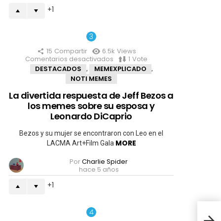
diferentes
1
15
Compartir
6.5k
Views
Comentarios desactivados
en
1
Vote
La
DESTACADOS
MEMEXPLICADO
,
,
divertida
NOTI MEMES
respuesta
de
La divertida respuesta de Jeff Bezos a
Jeff
los memes sobre su esposa y
Bezos
a
Leonardo DiCaprio
los
memes
Bezos y su mujer se encontraron con Leo en el
sobre
MORE
LACMA Art+Film Gala
su
esposa
Por
Charlie Spider
y
hace 5 años
Leonardo
DiCaprio
1
Seam