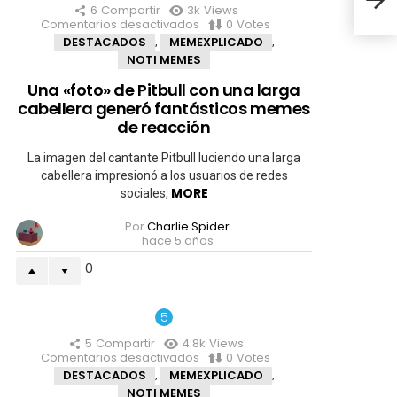
6
Compartir
3k
Views
Comentarios desactivados
en
0
Votes
Una
DESTACADOS
MEMEXPLICADO
,
,
«foto»
NOTI MEMES
de
Pitbull
Una «foto» de Pitbull con una larga
con
cabellera generó fantásticos memes
una
larga
de reacción
cabellera
generó
La imagen del cantante Pitbull luciendo una larga
fantásticos
cabellera impresionó a los usuarios de redes
memes
MORE
sociales,
de
reacción
Por
Charlie Spider
hace 5 años
0
5
Compartir
4.8k
Views
Comentarios desactivados
en
0
Votes
Pfizer
DESTACADOS
MEMEXPLICADO
,
,
se
NOTI MEMES