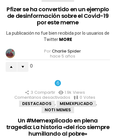
ha
convertido
Pfizer se ha convertido en un ejemplo
en
de desinformación sobre el Covid-19
un
ejemplo
por este meme
de
desinformación
La publicación no fue bien recibida por lo usuarios de
sobre
MORE
Twitter
el
Covid-
Por
Charlie Spider
19
hace 5 años
por
este
0
meme
3
Compartir
1.9k
Views
Comentarios desactivados
en
0
Votes
Un
DESTACADOS
MEMEXPLICADO
,
,
#Memexplicado
NOTI MEMES
en
plena
Un #Memexplicado en plena
tragedia:
tragedia: La historia «del rico siempre
La
historia
humillando al pobre»
«del