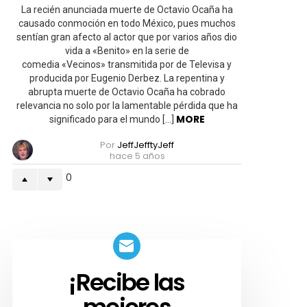
rico
La recién anunciada muerte de Octavio Ocaña ha
siempre
causado conmoción en todo México, pues muchos
humillando
sentían gran afecto al actor que por varios años dio
al
pobre»
vida a «Benito» en la serie de
comedia «Vecinos» transmitida por de Televisa y
producida por Eugenio Derbez. La repentina y
abrupta muerte de Octavio Ocaña ha cobrado
relevancia no solo por la lamentable pérdida que ha
MORE
significado para el mundo […]
Por
JeffJefftyJeff
hace 5 años
0
¡Recibe las
SUSCRIBETE!
mejores