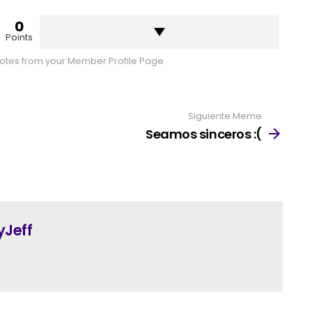
0
Points
tes from your Member Profile Page
Siguiente Meme
Seamos sinceros :(
yJeff