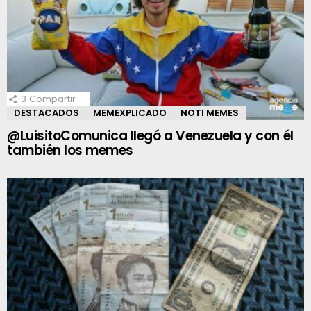
3
Compartir
DESTACADOS
MEMEXPLICADO
NOTI MEMES
@LuisitoComunica llegó a Venezuela y con él
también los memes