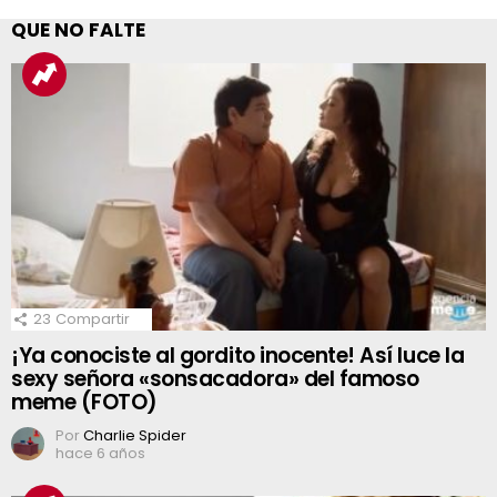
QUE NO FALTE
23
Compartir
¡Ya conociste al gordito inocente! Así luce la
sexy señora «sonsacadora» del famoso
meme (FOTO)
Por
Charlie Spider
hace 6 años