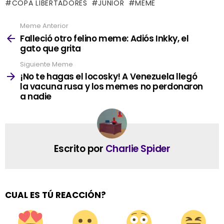
COPA LIBERTADORES
JUNIOR
MEME
Meme Anterior
See
more
Falleció otro felino meme: Adiós Inkky, el
gato que grita
Siguiente Meme
¡No te hagas el locosky! A Venezuela llegó
la vacuna rusa y los memes no perdonaron
a nadie
Escrito por
Charlie Spider
CUAL ES TÚ REACCIÓN?