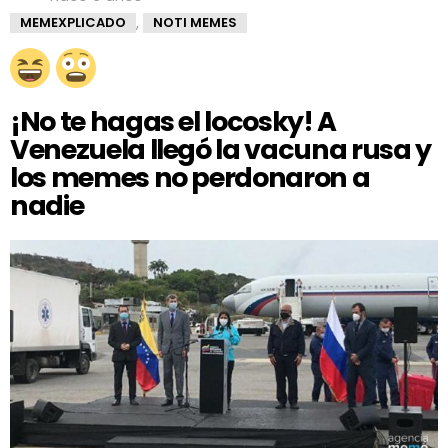
hagas
el
,
MEMEXPLICADO
NOTI MEMES
locosky!
A
Venezuela
llegó
la
¡No te hagas el locosky! A
vacuna
Venezuela llegó la vacuna rusa y
rusa
y
los memes no perdonaron a
los
nadie
memes
no
perdonaron
a
nadie