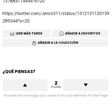
737884114944?s=20
https://twitter.com/Jenro311/status/1312131120159
289344?s=20
LEER MÁS TARDE
AÑADIR A FAVORITOS
AÑADIR A LA COLECCIÓN
¿QUÉ PIENSAS?
2
Points
Browse and manage your votes from your Member Profile Page