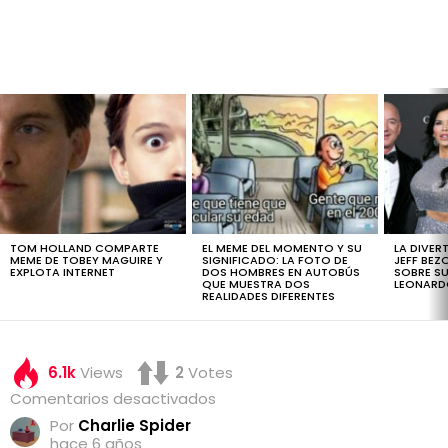
LATEST
STORIES
TOM HOLLAND COMPARTE
EL MEME DEL MOMENTO Y SU
LA DIVER
MEME DE TOBEY MAGUIRE Y
SIGNIFICADO: LA FOTO DE
JEFF BEZ
EXPLOTA INTERNET
DOS HOMBRES EN AUTOBÚS
SOBRE SU
QUE MUESTRA DOS
LEONARD
REALIDADES DIFERENTES
6.1k
Views
2
Votes
en
Comentarios desactivados
¡No
Por
Charlie Spider
te
hace 6 años