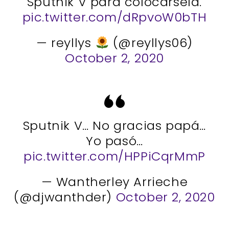
Sputnik V para colocarsela.
pic.twitter.com/dRpvoW0bTH
— reyllys
(@reyllys06)
October 2, 2020
Sputnik V… No gracias papá…
Yo pasó…
pic.twitter.com/HPPiCqrMmP
— Wantherley Arrieche
(@djwanthder)
October 2, 2020