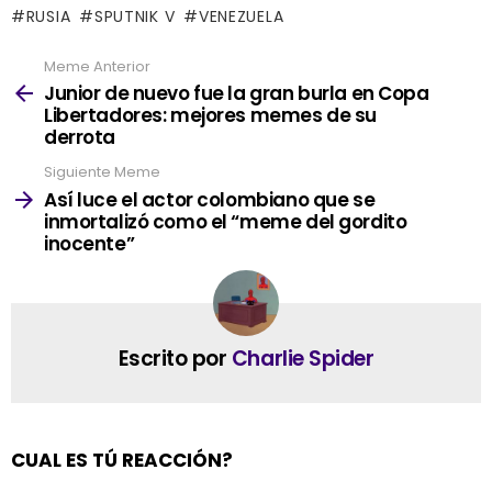
RUSIA
SPUTNIK V
VENEZUELA
Meme Anterior
See
more
Junior de nuevo fue la gran burla en Copa
Libertadores: mejores memes de su
derrota
Siguiente Meme
Así luce el actor colombiano que se
inmortalizó como el “meme del gordito
inocente”
Escrito por
Charlie Spider
CUAL ES TÚ REACCIÓN?