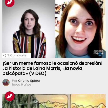
3
Compartir
¡Ser un meme famoso le ocasionó depresión!
La historia de Laina Morris, «la novia
psicópata» (VIDEO)
Por
Charlie Spider
hace 6 años