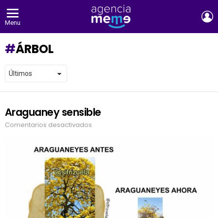
E
Menu
ÁRBOL
Araguaney sensible
LATEST
STORIES
Comentarios desactivados
en
Araguaney
sensible