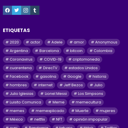
facebook
twitter
instagram
tumblr
ETIQUETAS
2020
actor
Adele
amor
Anonymous
Argentina
Barcelona
bitcoin
Colombia
Coronavirus
COVID-19
criptomoneda
cuarentena
DirecTV
estados Unidos
Facebook
gasolina
Google
historia
hombres
internet
Jeff Bezos
Julio
Julio Iglesias
Lionel Messi
Los Simpsons
Luisito Comunica
Meme
memecultura
memes
memexplicado
Muerte
mujeres
México
netflix
NFT
opinión impopular
ovni
Pandemia
tatuaje
tiktok
Twitter