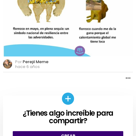
Por
Perejil Meme
hace 6 años
M
¿Tienes algo increíble para
CREAR
compartir?
CREAR