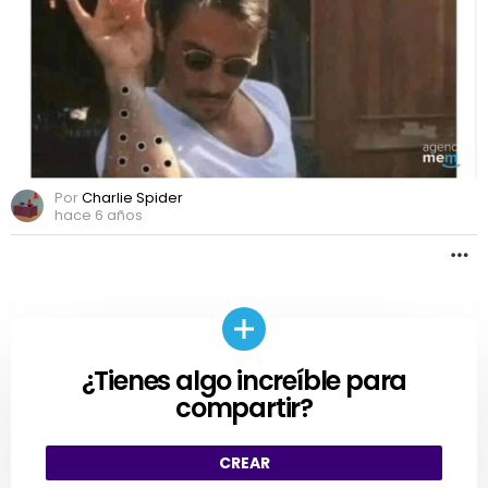
meme
de
Facebook
Por
Charlie Spider
hace 6 años
M
¿Tienes algo increíble para
CREAR
compartir?
CREAR