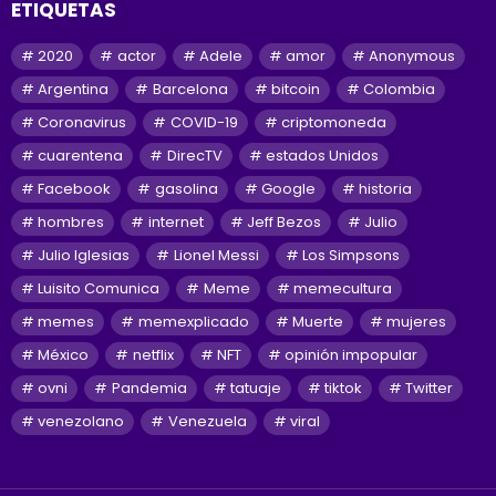
ETIQUETAS
2020
actor
Adele
amor
Anonymous
Argentina
Barcelona
bitcoin
Colombia
Coronavirus
COVID-19
criptomoneda
cuarentena
DirecTV
estados Unidos
Facebook
gasolina
Google
historia
hombres
internet
Jeff Bezos
Julio
Julio Iglesias
Lionel Messi
Los Simpsons
Luisito Comunica
Meme
memecultura
memes
memexplicado
Muerte
mujeres
México
netflix
NFT
opinión impopular
ovni
Pandemia
tatuaje
tiktok
Twitter
venezolano
Venezuela
viral