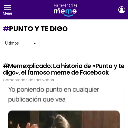
E
Menu
PUNTO Y TE DIGO
#Memexplicado: La historia de «Punto y te
LATEST
STORIES
digo», el famoso meme de Facebook
Comentarios desactivados
en
#Memexplicado:
La
historia
de
«Punto
y
te
digo»,
el
famoso