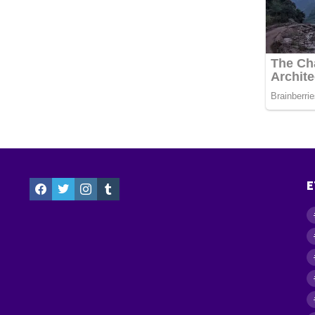
facebook
twitter
instagram
tumblr
E