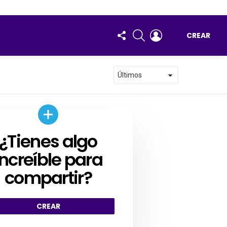
FOLLOW
BUSCAR
ENTRAR
CREAR
US
¿Tienes algo
AR
increíble para
compartir?
CREAR