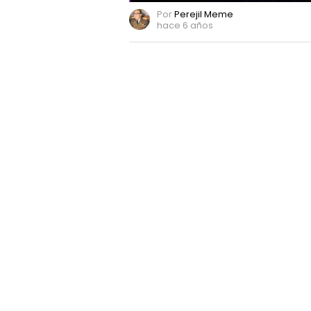
Por
Perejil Meme
hace 6 años