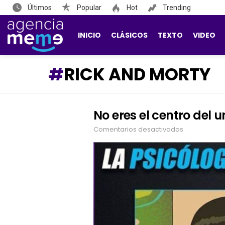
Últimos
Popular
Hot
Trending
INICIO
CLÁSICOS
TEXTO
VIDEO
RICK AND MORTY
No eres el centro del u
LATEST
STORIES
Comentarios desactivados
en
No
eres
el
centro
del
universo