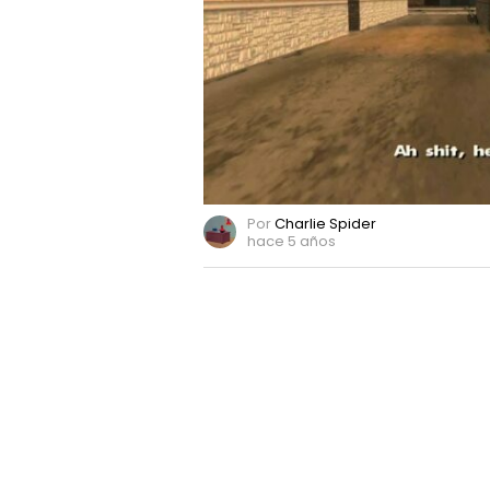
GTA:
San
Andreas
Por
Charlie Spider
hace 5 años