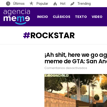
Últimos
Popular
Hot
Trending
INICIO
CLÁSICOS
TEXTO
VIDEO
ROCKSTAR
¡Ah shit, here we go a
LATEST
STORIES
meme de GTA: San An
Comentarios desactivados
en
¡Ah
shit,
here
we
go
again!
Rockstar
remasteriza
meme
de