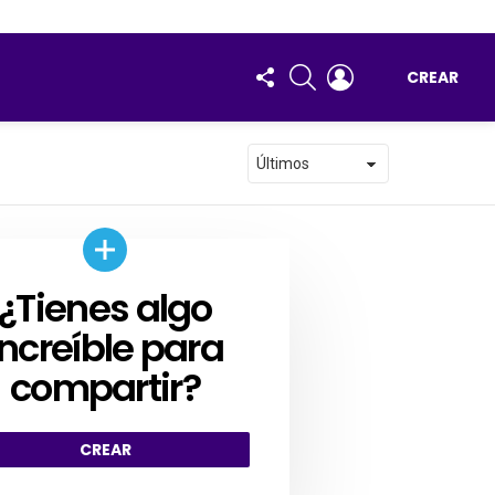
FOLLOW
BUSCAR
ENTRAR
CREAR
US
¿Tienes algo
AR
increíble para
compartir?
CREAR