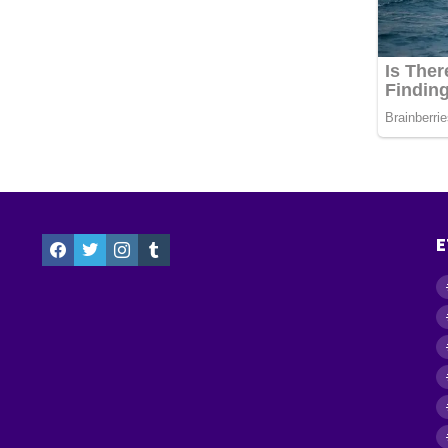
facebook
twitter
instagram
tumblr
E