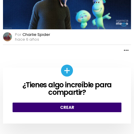
Por
Charlie Spider
hace 6 años
M
¿Tienes algo increíble para
CREAR
compartir?
CREAR