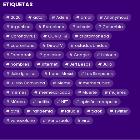
ETIQUETAS
2020
actor
Adele
amor
Anonymous
Argentina
Barcelona
bitcoin
Colombia
Coronavirus
COVID-19
criptomoneda
cuarentena
DirecTV
estados Unidos
Facebook
gasolina
Google
historia
hombres
internet
Jeff Bezos
Julio
Julio Iglesias
Lionel Messi
Los Simpsons
Luisito Comunica
Meme
memecultura
memes
memexplicado
Muerte
mujeres
México
netflix
NFT
opinión impopular
ovni
Pandemia
tatuaje
tiktok
Twitter
venezolano
Venezuela
viral