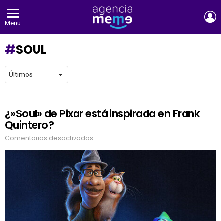
E
Menu
SOUL
¿»Soul» de Pixar está inspirada en Frank
LATEST
STORIES
Quintero?
Comentarios desactivados
en
¿»Soul»
de
Pixar
está
inspirada
en
Frank
Quintero?