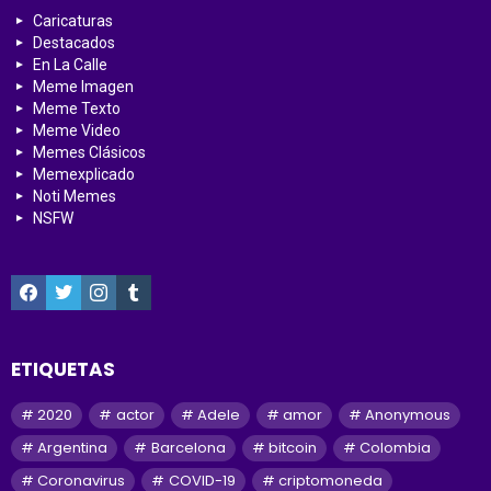
Caricaturas
Destacados
En La Calle
Meme Imagen
Meme Texto
Meme Video
Memes Clásicos
Memexplicado
Noti Memes
NSFW
facebook
twitter
instagram
tumblr
ETIQUETAS
2020
actor
Adele
amor
Anonymous
Argentina
Barcelona
bitcoin
Colombia
Coronavirus
COVID-19
criptomoneda