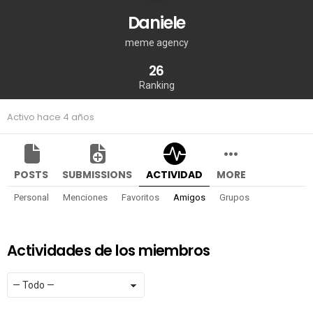
Daniele
meme agency
26
Ranking
Activo hace 4 años
POSTS
SUBMISSIONS
ACTIVIDAD
MORE
Personal
Menciones
Favoritos
Amigos
Grupos
Actividades de los miembros
Mostrar:
RSS