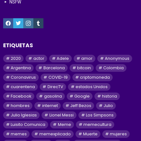
NSFW
facebook
twitter
instagram
tumblr
ETIQUETAS
2020
actor
Adele
amor
Anonymous
Argentina
Barcelona
bitcoin
Colombia
Coronavirus
COVID-19
criptomoneda
cuarentena
DirecTV
estados Unidos
Facebook
gasolina
Google
historia
hombres
internet
Jeff Bezos
Julio
Julio Iglesias
Lionel Messi
Los Simpsons
Luisito Comunica
Meme
memecultura
memes
memexplicado
Muerte
mujeres