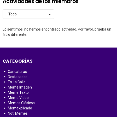
Actividades de los miembros
Mostrar:
RSS
Lo sentimos, no hemos encontrado actividad. Por favor, prueba un
filtro diferente.
CATEGORÍAS
Caricaturas
Destacados
En La Calle
Meme Imagen
Meme Texto
Meme Video
Memes Clásicos
Memexplicado
Noti Memes