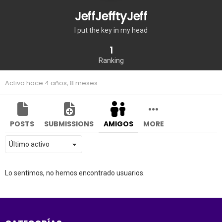
JeffJefftyJeff
I put the key in my head
1
Ranking
Activo hace 4 años, 8 meses
POSTS
SUBMISSIONS
AMIGOS
MORE
Mostrar:
Lo sentimos, no hemos encontrado usuarios.