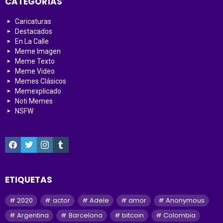
CATEGORÍAS
Caricaturas
Destacados
En La Calle
Meme Imagen
Meme Texto
Meme Video
Memes Clásicos
Memexplicado
Noti Memes
NSFW
facebook
twitter
instagram
tumblr
ETIQUETAS
2020
actor
Adele
amor
Anonymous
Argentina
Barcelona
bitcoin
Colombia