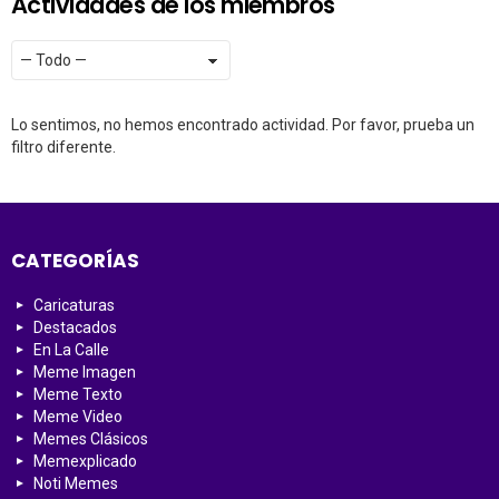
Actividades de los miembros
Mostrar:
RSS
Lo sentimos, no hemos encontrado actividad. Por favor, prueba un
filtro diferente.
CATEGORÍAS
Caricaturas
Destacados
En La Calle
Meme Imagen
Meme Texto
Meme Video
Memes Clásicos
Memexplicado
Noti Memes