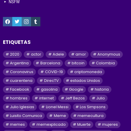
NSFW
facebook
twitter
instagram
tumblr
ETIQUETAS
2020
actor
Adele
amor
Anonymous
Argentina
Barcelona
bitcoin
Colombia
Coronavirus
COVID-19
criptomoneda
cuarentena
DirecTV
estados Unidos
Facebook
gasolina
Google
historia
hombres
internet
Jeff Bezos
Julio
Julio Iglesias
Lionel Messi
Los Simpsons
Luisito Comunica
Meme
memecultura
memes
memexplicado
Muerte
mujeres