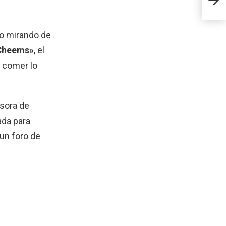
do mirando de
Cheems»
, el
e comer lo
esora de
ada para
 un foro de