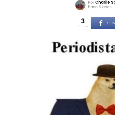
Por
Charlie S
hace 6 años
3
COM
shares