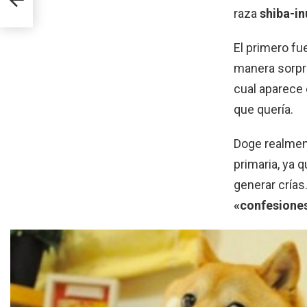
raza
shiba-in
El primero f
manera sorpre
cual aparece 
que quería.
Doge realmen
primaria, ya 
generar crías
«confesiones