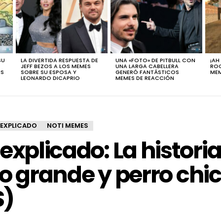
SU
LA DIVERTIDA RESPUESTA DE
UNA «FOTO» DE PITBULL CON
¡AH
JEFF BEZOS A LOS MEMES
UNA LARGA CABELLERA
ROC
ÚS
SOBRE SU ESPOSA Y
GENERÓ FANTÁSTICOS
MEM
LEONARDO DICAPRIO
MEMES DE REACCIÓN
EXPLICADO
NOTI MEMES
plicado: La historia
o grande y perro chi
S)