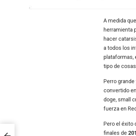
A medida que 
herramienta 
hacer catars
a todos los i
plataformas, 
tipo de cosas
Perro grande 
convertido en
doge, small 
fuerza en Red
Pero el éxito
finales de
20