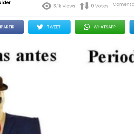
pider
Comentar
3.1k
Views
0
Votes
PARTIR
TWEET
WHATSAPP