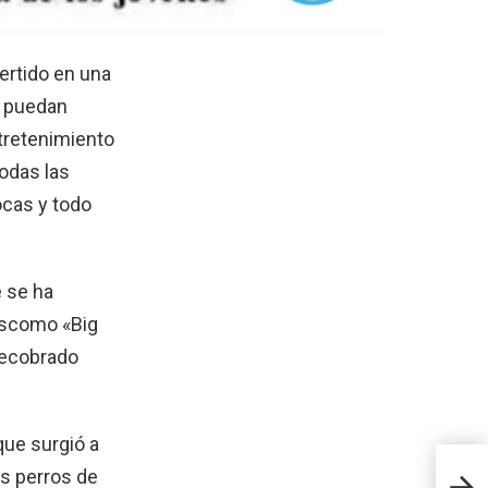
ertido en una
o puedan
tretenimiento
odas las
ocas y todo
e se ha
s scomo «Big
recobrado
que surgió a
os perros de
Todo