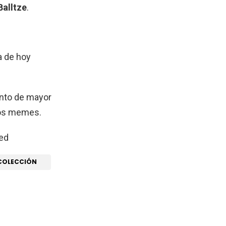
Balltze
.
d
a de hoy
nto de mayor
tos memes.
ed
 COLECCIÓN