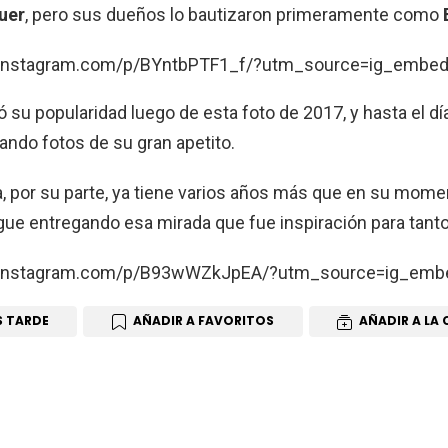
uer
, pero sus dueños lo bautizaron primeramente como
.instagram.com/p/BYntbPTF1_f/?utm_source=ig_embe
u popularidad luego de esta foto de 2017, y hasta el dí
ando fotos de su gran apetito.
por su parte, ya tiene varios años más que en su mome
igue entregando esa mirada que fue inspiración para tan
.instagram.com/p/B93wWZkJpEA/?utm_source=ig_emb
S TARDE
AÑADIR A FAVORITOS
AÑADIR A LA