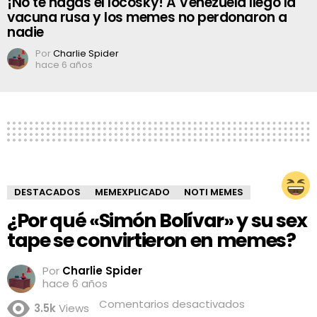
¡No te hagas el locosky! A Venezuela llegó la
vacuna rusa y los memes no perdonaron a
nadie
Por
Charlie Spider
hace 6 años
DESTACADOS
MEMEXPLICADO
NOTI MEMES
¿Por qué «Simón Bolívar» y su sex
tape se convirtieron en memes?
Por
Charlie Spider
hace 6 años
en
Comentarios desactivados
3.5k
Views
¿Por