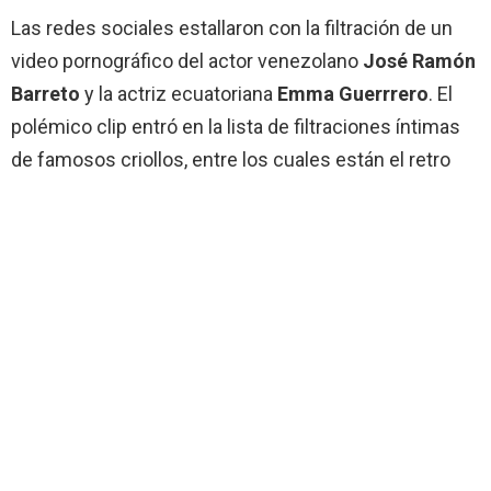
Las redes sociales estallaron con la filtración de un
video pornográfico del actor venezolano
José Ramón
Barreto
y la actriz ecuatoriana
Emma Guerrrero
. El
polémico clip entró en la lista de filtraciones íntimas
de famosos criollos, entre los cuales están el retro
video de Jorge Reyes y Roxana Díaz y los no tan
recientes Kent, Erika y Yorgelis.
La polémica generada por la filtración del video, se
debe a que se desconocía la fecha en que se grabó el
encuentro sexual, por lo que muchas hipótesis sobre
una presunta infidelidad por parte de los interpretes a
sus actuales parejas. Sin embargo, los involucrados
realizaron diferentes comunicados en las redes
sociales aclarando que el video era antiguo, de hace al