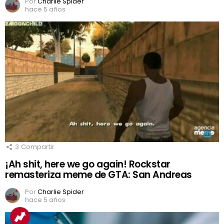
Por
Charlie Spider
hace 5 años
3
Compartir
¡Ah shit, here we go again! Rockstar
remasteriza meme de GTA: San Andreas
Por
Charlie Spider
hace 5 años