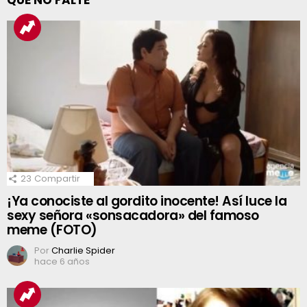
QUE NO FALTE
23
Compartir
¡Ya conociste al gordito inocente! Así luce la
sexy señora «sonsacadora» del famoso
meme (FOTO)
Por
Charlie Spider
hace 6 años