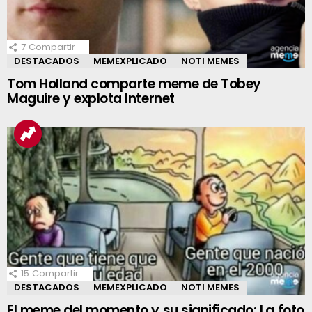
7
Compartir
DESTACADOS
MEMEXPLICADO
NOTI MEMES
Tom Holland comparte meme de Tobey
Maguire y explota Internet
15
Compartir
DESTACADOS
MEMEXPLICADO
NOTI MEMES
El meme del momento y su significado: La foto