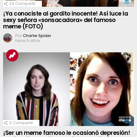
23
Compartir
¡Ya conociste al gordito inocente! Así luce la
sexy señora «sonsacadora» del famoso
meme (FOTO)
Por
Charlie Spider
hace 6 años
3
Compartir
¡Ser un meme famoso le ocasionó depresión!