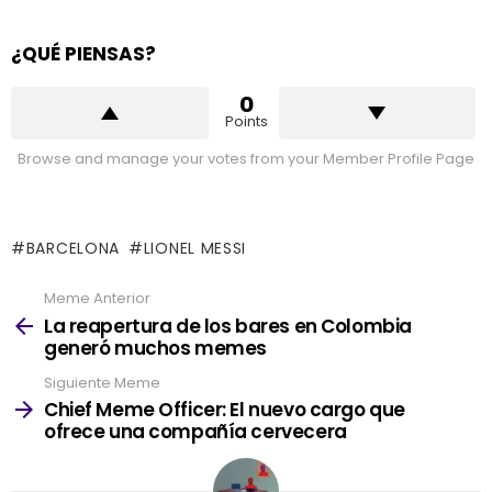
¿QUÉ PIENSAS?
0
Points
Browse and manage your votes from your Member Profile Page
BARCELONA
LIONEL MESSI
Meme Anterior
See
more
La reapertura de los bares en Colombia
generó muchos memes
Siguiente Meme
Chief Meme Officer: El nuevo cargo que
ofrece una compañía cervecera