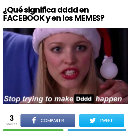
dddd
en
¿Qué significa dddd en
FACEBOOK
FACEBOOK y en los MEMES?
y
en
los
MEMES?
3
COMPARTIR
TWEET
shares