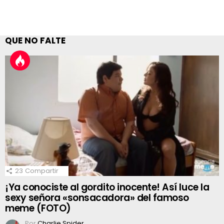
QUE NO FALTE
23
Compartir
¡Ya conociste al gordito inocente! Así luce la
sexy señora «sonsacadora» del famoso
meme (FOTO)
Por
Charlie Spider