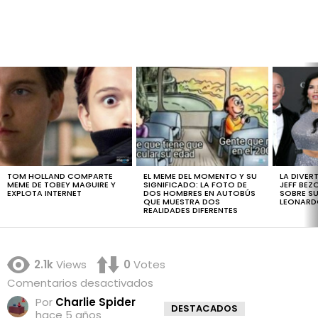
LATEST
STORIES
TOM HOLLAND COMPARTE
EL MEME DEL MOMENTO Y SU
LA DIVER
MEME DE TOBEY MAGUIRE Y
SIGNIFICADO: LA FOTO DE
JEFF BEZ
EXPLOTA INTERNET
DOS HOMBRES EN AUTOBÚS
SOBRE SU
QUE MUESTRA DOS
LEONARD
REALIDADES DIFERENTES
2.1k
Views
0
Votes
en
Comentarios desactivados
¿Qué
Por
Charlie Spider
significa
DESTACADOS
hace 5 años