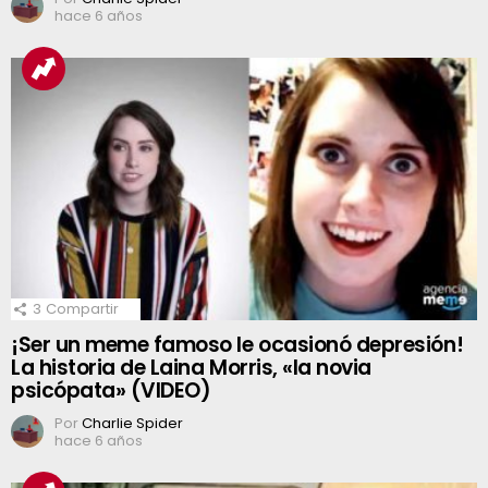
hace 6 años
3
Compartir
¡Ser un meme famoso le ocasionó depresión!
La historia de Laina Morris, «la novia
psicópata» (VIDEO)
Por
Charlie Spider
hace 6 años