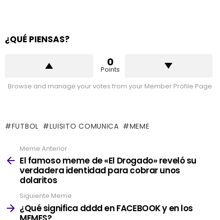
¿QUÉ PIENSAS?
0
Points
Browse and manage your votes from your Member Profile Page
FUTBOL
LUISITO COMUNICA
MEME
Meme Anterior
See
more
El famoso meme de «El Drogado» reveló su
verdadera identidad para cobrar unos
dolaritos
Siguiente Meme
¿Qué significa dddd en FACEBOOK y en los
MEMES?