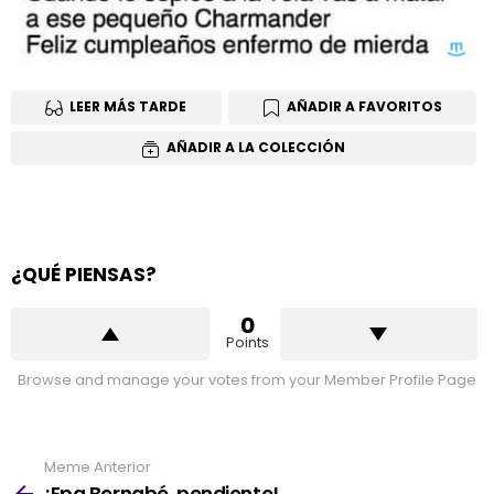
LEER MÁS TARDE
AÑADIR A FAVORITOS
AÑADIR A LA COLECCIÓN
¿QUÉ PIENSAS?
0
Points
Browse and manage your votes from your Member Profile Page
Meme Anterior
See
more