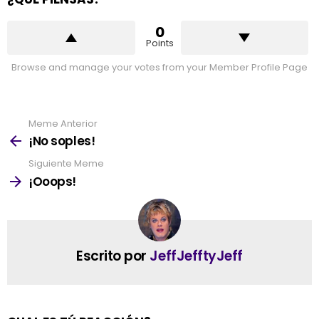
0
Points
Browse and manage your votes from your Member Profile Page
Meme Anterior
See
more
¡No soples!
Siguiente Meme
¡Ooops!
Escrito por
JeffJefftyJeff