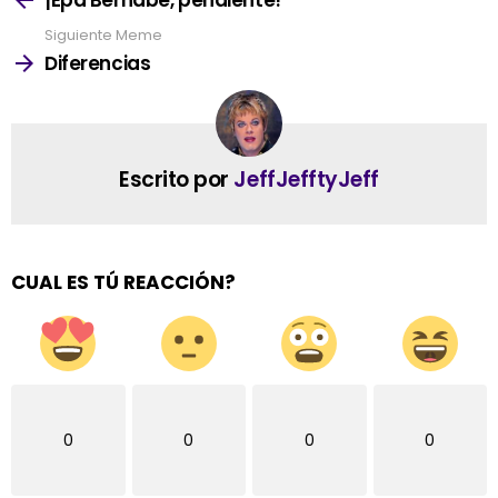
¡Epa Bernabé, pendiente!
Siguiente Meme
Diferencias
Escrito por
JeffJefftyJeff
CUAL ES TÚ REACCIÓN?
0
0
0
0