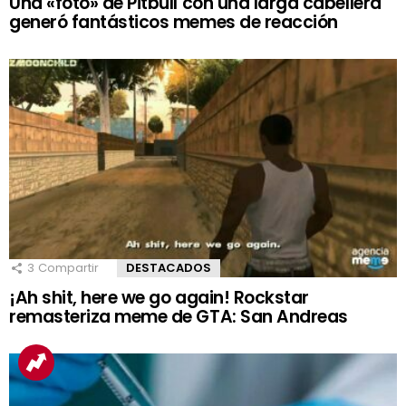
Una «foto» de Pitbull con una larga cabellera
generó fantásticos memes de reacción
3
Compartir
DESTACADOS
¡Ah shit, here we go again! Rockstar
remasteriza meme de GTA: San Andreas