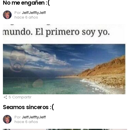
No me engañen :(
Por
JeffJefftyJeff
hace 6 años
5
Compartir
Seamos sinceros :(
Por
JeffJefftyJeff
hace 6 años