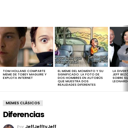
LATEST
STORIES
TOM HOLLAND COMPARTE
EL MEME DEL MOMENTO Y SU
LA DIVER
MEME DE TOBEY MAGUIRE Y
SIGNIFICADO: LA FOTO DE
JEFF BEZ
EXPLOTA INTERNET
DOS HOMBRES EN AUTOBÚS
SOBRE SU
QUE MUESTRA DOS
LEONARD
REALIDADES DIFERENTES
MEMES CLÁSICOS
Diferencias
Por
JeffJefftyJeff