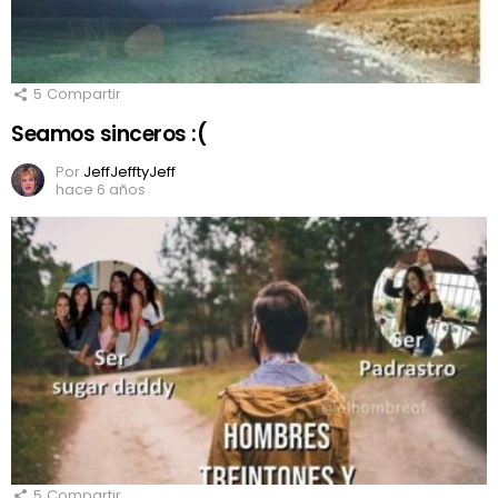
5
Compartir
Seamos sinceros :(
Por
JeffJefftyJeff
hace 6 años
5
Compartir