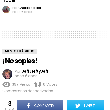
nadie
Por
Charlie Spider
hace 6 años
MEMES CLÁSICOS
¡No soples!
Por
JeffJefftyJeff
hace 6 años
397
Views
0
Votes
en
Comentarios desactivados
¡No
soples!
3
COMPARTIR
TWEET
shares