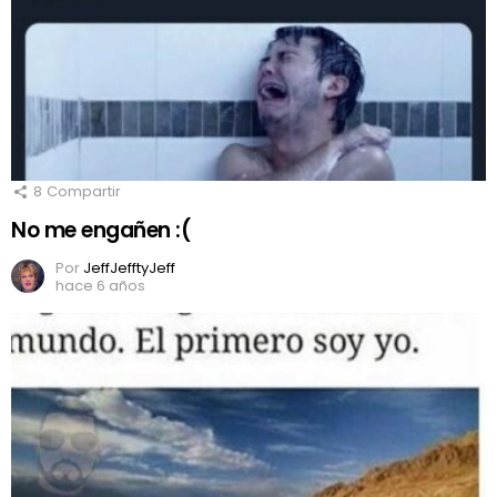
8
Compartir
No me engañen :(
Por
JeffJefftyJeff
hace 6 años