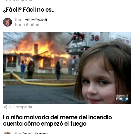
¿Fácil? Fácil no es…
Por
JeffJefftyJeff
hace 6 años
3
Compartir
La niña malvada del meme del incendio
cuenta cómo empezó el fuego
Por
Perejil Meme