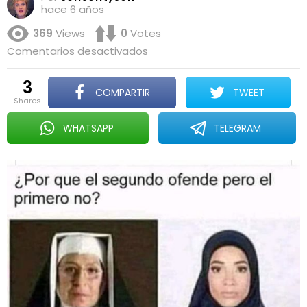
hace 6 años
369
Views
0
Votes
en
Comentarios desactivados
Diferencias
3
COMPARTIR
TWEET
shares
WHATSAPP
TELEGRAM