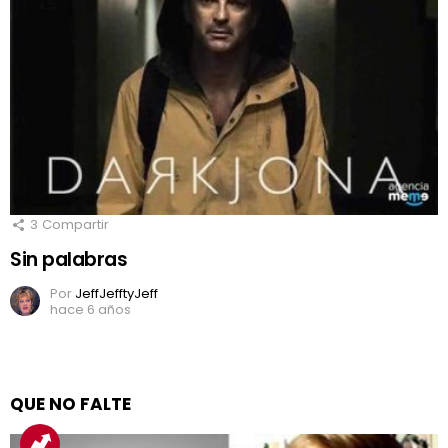
3
Compartir
Sin palabras
Por
JeffJefftyJeff
hace 6 años
QUE NO FALTE