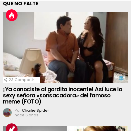
QUE NO FALTE
23
Compartir
¡Ya conociste al gordito inocente! Así luce la
sexy señora «sonsacadora» del famoso
meme (FOTO)
Por
Charlie Spider
hace 6 años