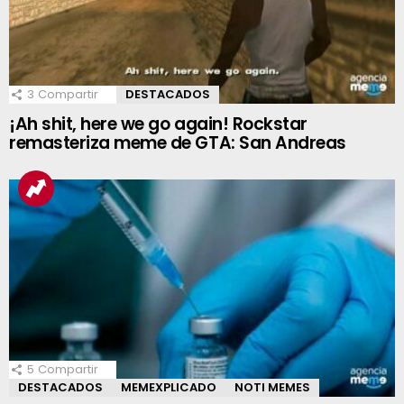
3
Compartir
DESTACADOS
¡Ah shit, here we go again! Rockstar
remasteriza meme de GTA: San Andreas
5
Compartir
DESTACADOS
MEMEXPLICADO
NOTI MEMES