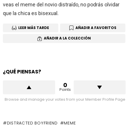
veas el meme del novio distraído, no podrás olvidar
que la chica es bisexual.
LEER MÁS TARDE
AÑADIR A FAVORITOS
AÑADIR A LA COLECCIÓN
¿QUÉ PIENSAS?
0
Points
Browse and manage your votes from your Member Profile Page
DISTRACTED BOYFRIEND
MEME