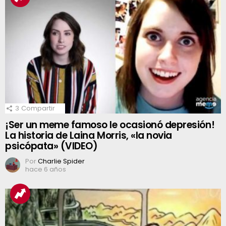
3
Compartir
¡Ser un meme famoso le ocasionó depresión!
La historia de Laina Morris, «la novia
psicópata» (VIDEO)
Por
Charlie Spider
hace 6 años