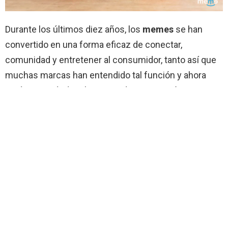
Durante los últimos diez años, los
memes
se han
convertido en una forma eficaz de conectar,
comunidad y entretener al consumidor, tanto así que
muchas marcas han entendido tal función y ahora
están ingeniándoselas para adaptar esta técnica en
sus productos.
Hace poco, la marca de ropa deportiva,
Adidas
lo hizo
de una forma esplendida.
Con información de Merca20
La semana pasada
Bud Light
lanzaba una particular y
curiosa vacante para ocupar una posición directiva en
sus filas.