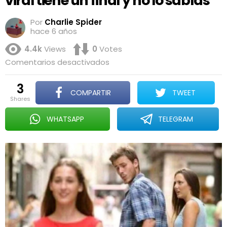
viral tiene un final y no lo sabías
Por
Charlie Spider
hace 6 años
4.4k
Views
0
Votes
en
Comentarios desactivados
Distracted
Boyfriend:
3
Este
COMPARTIR
TWEET
meme
shares
viral
tiene
WHATSAPP
TELEGRAM
un
final
y
no
lo
sabías