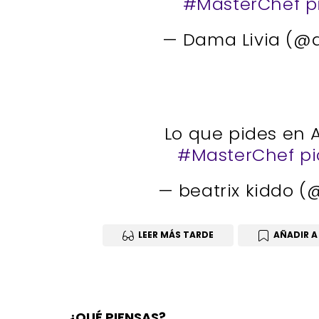
#MasterChef
p
— Dama Livia (@
Lo que pides en A
#MasterChef
pi
— beatrix kiddo (
LEER MÁS TARDE
AÑADIR A
¿QUÉ PIENSAS?