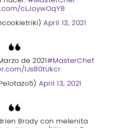
er.com/cLJoywOqY8
@cookietriki)
April 13, 2021
Marzo de 2021
#MasterChef
ter.com/lJs80tUkcr
Pelotazo5)
April 13, 2021
drien Brody con melenita