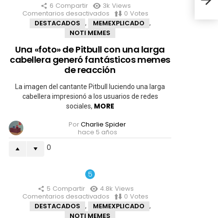
Inte
6
Compartir
3k
Views
Comentarios desactivados
en
0
Votes
Una
DESTACADOS
MEMEXPLICADO
,
,
«foto»
NOTI MEMES
de
Pitbull
Una «foto» de Pitbull con una larga
con
cabellera generó fantásticos memes
una
larga
de reacción
cabellera
generó
La imagen del cantante Pitbull luciendo una larga
fantásticos
cabellera impresionó a los usuarios de redes
memes
MORE
sociales,
de
reacción
Por
Charlie Spider
hace 5 años
0
5
Compartir
4.8k
Views
Comentarios desactivados
en
0
Votes
Pfizer
DESTACADOS
MEMEXPLICADO
,
,
se
NOTI MEMES