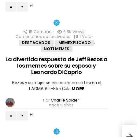
diferentes
1
15
Compartir
6.5k
Views
Comentarios desactivados
en
1
Vote
La
DESTACADOS
MEMEXPLICADO
,
,
divertida
NOTI MEMES
respuesta
de
La divertida respuesta de Jeff Bezos a
Jeff
los memes sobre su esposa y
Bezos
a
Leonardo DiCaprio
los
memes
Bezos y su mujer se encontraron con Leo en el
sobre
MORE
LACMA Art+Film Gala
su
esposa
Por
Charlie Spider
y
hace 5 años
Leonardo
DiCaprio
1
Los 