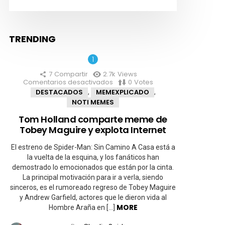
hef
TRENDING
7
Compartir
2.7k
Views
Comentarios desactivados
en
0
Votes
Tom
DESTACADOS
MEMEXPLICADO
,
,
Holland
NOTI MEMES
comparte
meme
Tom Holland comparte meme de
de
Tobey Maguire y explota Internet
Tobey
Maguire
y
El estreno de Spider-Man: Sin Camino A Casa está a
explota
la vuelta de la esquina, y los fanáticos han
Internet
demostrado lo emocionados que están por la cinta.
La principal motivación para ir a verla, siendo
sinceros, es el rumoreado regreso de Tobey Maguire
y Andrew Garfield, actores que le dieron vida al
MORE
Hombre Araña en […]