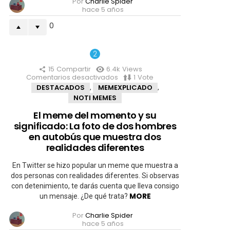
Por
Charlie Spider
hace 5 años
0
15
Compartir
6.4k
Views
Comentarios desactivados
en
1
Vote
El
DESTACADOS
MEMEXPLICADO
,
,
meme
NOTI MEMES
del
momento
El meme del momento y su
y
significado: La foto de dos hombres
su
significado:
en autobús que muestra dos
La
realidades diferentes
foto
de
En Twitter se hizo popular un meme que muestra a
dos
hombres
dos personas con realidades diferentes. Si observas
en
con detenimiento, te darás cuenta que lleva consigo
autobús
MORE
un mensaje. ¿De qué trata?
que
muestra
Por
Charlie Spider
dos
hace 5 años
realidades