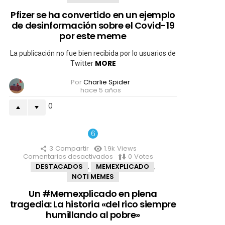
ha
convertido
Pfizer se ha convertido en un ejemplo
en
de desinformación sobre el Covid-19
un
ejemplo
por este meme
de
desinformación
La publicación no fue bien recibida por lo usuarios de
sobre
MORE
Twitter
el
Covid-
Por
Charlie Spider
19
hace 5 años
por
este
0
meme
3
Compartir
1.9k
Views
Comentarios desactivados
en
0
Votes
Un
DESTACADOS
MEMEXPLICADO
,
,
#Memexplicado
NOTI MEMES
en
plena
Un #Memexplicado en plena
tragedia:
tragedia: La historia «del rico siempre
La
historia
humillando al pobre»
«del