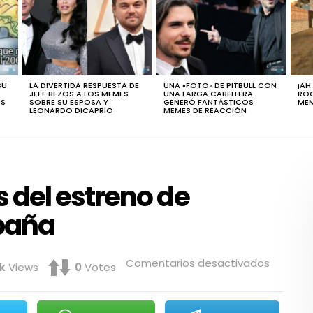
SU
LA DIVERTIDA RESPUESTA DE
UNA «FOTO» DE PITBULL CON
¡AH
JEFF BEZOS A LOS MEMES
UNA LARGA CABELLERA
ROC
ÚS
SOBRE SU ESPOSA Y
GENERÓ FANTÁSTICOS
MEM
LEONARDO DICAPRIO
MEMES DE REACCIÓN
del estreno de
paña
en
Comentarios desactivados
3k
Views
0
Votes
Los
mejores
memes
del