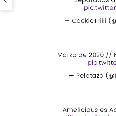
pic.twitt
— CookieTriki (
Marzo de 2020 // 
pic.twit
— Pelotazo (@
Amelicious es A