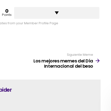
0
Points
tes from your Member Profile Page
Siguiente Meme
Los mejores memes del Día
Internacional del beso
pider