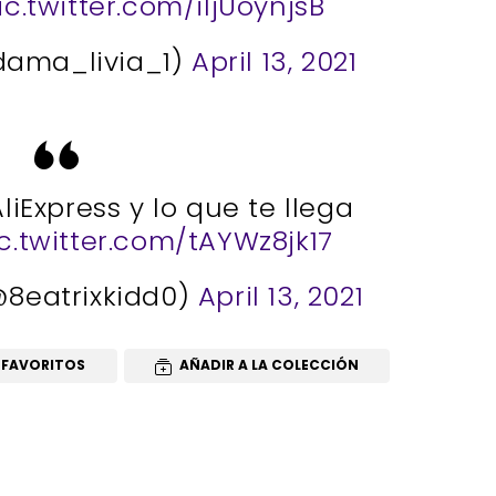
ic.twitter.com/iIjUoynjsB
dama_livia_1)
April 13, 2021
liExpress y lo que te llega
c.twitter.com/tAYWz8jk17
@8eatrixkidd0)
April 13, 2021
 FAVORITOS
AÑADIR A LA COLECCIÓN