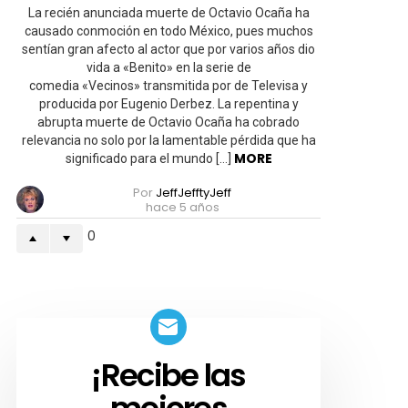
rico
La recién anunciada muerte de Octavio Ocaña ha
siempre
causado conmoción en todo México, pues muchos
humillando
sentían gran afecto al actor que por varios años dio
al
pobre»
vida a «Benito» en la serie de
comedia «Vecinos» transmitida por de Televisa y
producida por Eugenio Derbez. La repentina y
abrupta muerte de Octavio Ocaña ha cobrado
relevancia no solo por la lamentable pérdida que ha
MORE
significado para el mundo […]
Por
JeffJefftyJeff
hace 5 años
0
¡Recibe las
SUSCRIBETE!
mejores