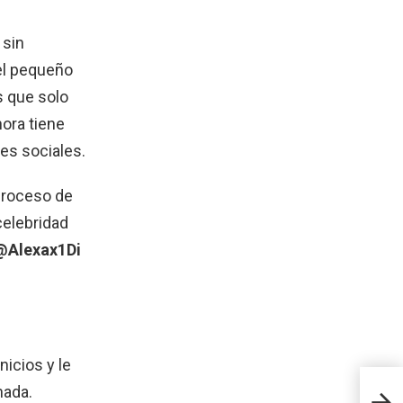
 sin
del pequeño
s que solo
hora tiene
des sociales.
proceso de
celebridad
 @Alexax1Di
icios y le
nada.
Come