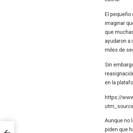
El pequeño d
imaginar que
que muchas 
ayudaron a i
miles de se
Sin embarg
reasignació
en la plataf
https://ww
utm_source
Aunque no l
por
piden que h
id a