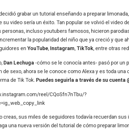
ecidió grabar un tutorial enseñando a preparar limonada,
 su video sería un éxito. Tan popular se volvió el video 
personas, incluso youtubers famosos, hicieron parodia
ncrementar la popularidad del niño que ya creció y que a
guidores en
YouTube
,
Instagram
,
TikTok
, entre otras re
o,
Dan Lechuga
-cómo se le conocía antes- pasó por un 
n de sexo, ahora se le conoce como Alexa y es toda una 
orma de Tik Tok.
Puedes seguirla a través de su cuenta
w.instagram.com/reel/CQoSfn7nTbu/?
=ig_web_copy_link
o creas, sus miles de seguidores todavía recuerdan sus in
aga una nueva versión del tutorial de cómo preparar limo