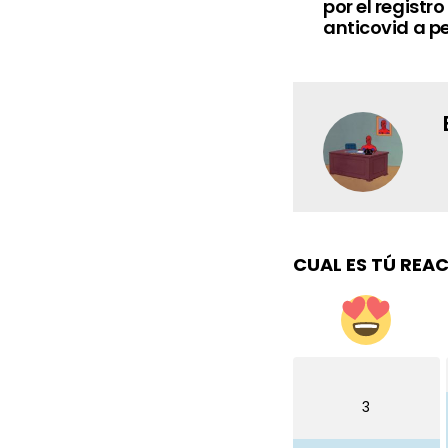
por el regist
anticovid a p
CUAL ES TÚ REA
3