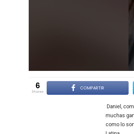
6
COMPARTIR
shares
Daniel, com
muchas gana
como lo so
Latina.