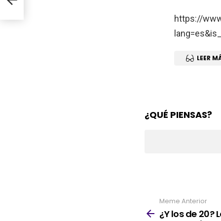
https://ww
lang=es&is
LEER M
¿QUÉ PIENSAS?
Meme Anterior
See
more
¿Y los de 20?