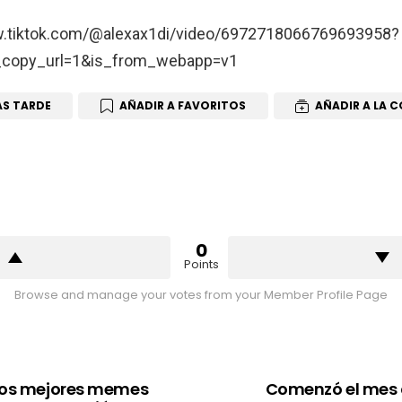
w.tiktok.com/@alexax1di/video/6972718066769693958?
_copy_url=1&is_from_webapp=v1
ÁS TARDE
AÑADIR A FAVORITOS
AÑADIR A LA 
0
Points
Browse and manage your votes from your Member Profile Page
 Los mejores memes
Comenzó el mes 