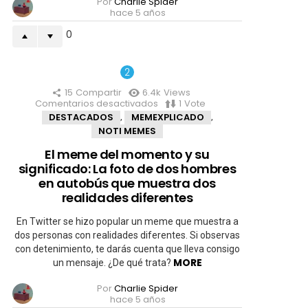
Por
Charlie Spider
hace 5 años
0
15
Compartir
6.4k
Views
Comentarios desactivados
en
1
Vote
El
DESTACADOS
MEMEXPLICADO
,
,
meme
NOTI MEMES
del
momento
El meme del momento y su
y
significado: La foto de dos hombres
su
significado:
en autobús que muestra dos
La
realidades diferentes
foto
de
En Twitter se hizo popular un meme que muestra a
dos
hombres
dos personas con realidades diferentes. Si observas
en
con detenimiento, te darás cuenta que lleva consigo
autobús
MORE
un mensaje. ¿De qué trata?
que
muestra
Por
Charlie Spider
dos
hace 5 años
realidades