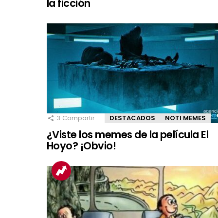
la ficción
3
Compartir
DESTACADOS
NOTI MEMES
¿Viste los memes de la película El
Hoyo? ¡Obvio!