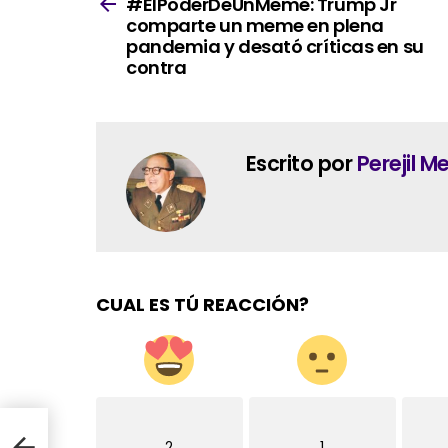
more
#ElPoderDeUnMeme: Trump Jr
comparte un meme en plena
pandemia y desató críticas en su
contra
Escrito por
Perejil 
CUAL ES TÚ REACCIÓN?
2
1