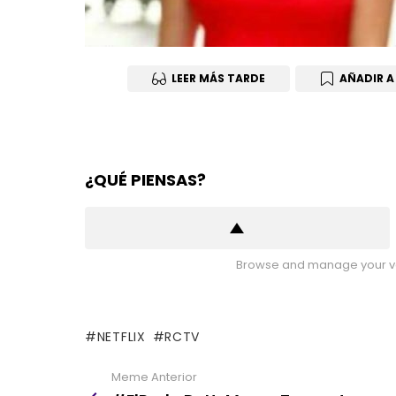
LEER MÁS TARDE
AÑADIR A
¿QUÉ PIENSAS?
Browse and manage your vo
NETFLIX
RCTV
Meme Anterior
See