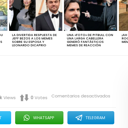
SU
LA DIVERTIDA RESPUESTA DE
UNA «FOTO» DE PITBULL CON
¡AH
JEFF BEZOS A LOS MEMES
UNA LARGA CABELLERA
ROC
ÚS
SOBRE SU ESPOSA Y
GENERÓ FANTÁSTICOS
MEM
LEONARDO DICAPRIO
MEMES DE REACCIÓN
en
Comentarios desactivados
k
Views
0
Votes
RCTV
T
WHATSAPP
TELEGRAM