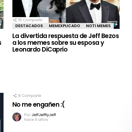
15
Compartir
DESTACADOS
MEMEXPLICADO
NOTI MEMES
La divertida respuesta de Jeff Bezos
s
a los memes sobre su esposa y
Leonardo DiCaprio
8
Compartir
No me engañen :(
Por
JeffJefftyJeff
hace 6 años