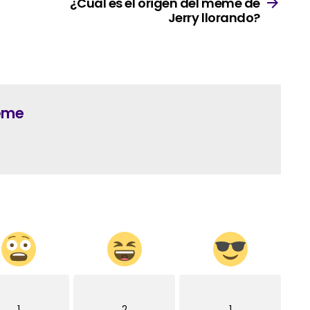
¿Cuál es el origen del meme de
Jerry llorando?
Meme
1
2
1