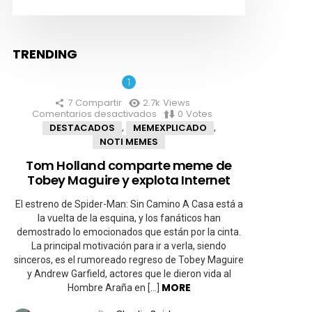
TRENDING
7
Compartir
2.7k
Views
Comentarios desactivados
en
0
Votes
Tom
DESTACADOS
MEMEXPLICADO
,
,
Holland
NOTI MEMES
comparte
meme
Tom Holland comparte meme de
de
Tobey Maguire y explota Internet
Tobey
Maguire
y
El estreno de Spider-Man: Sin Camino A Casa está a
explota
la vuelta de la esquina, y los fanáticos han
Internet
demostrado lo emocionados que están por la cinta.
La principal motivación para ir a verla, siendo
sinceros, es el rumoreado regreso de Tobey Maguire
y Andrew Garfield, actores que le dieron vida al
MORE
Hombre Araña en […]