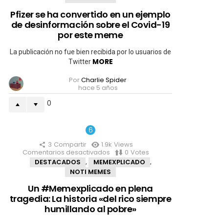
ha
convertido
Pfizer se ha convertido en un ejemplo
en
de desinformación sobre el Covid-19
un
ejemplo
por este meme
de
desinformación
La publicación no fue bien recibida por lo usuarios de
sobre
MORE
Twitter
el
Covid-
Por
Charlie Spider
19
hace 5 años
por
este
0
meme
3
Compartir
1.9k
Views
Comentarios desactivados
en
0
Votes
Un
DESTACADOS
MEMEXPLICADO
,
,
#Memexplicado
NOTI MEMES
en
plena
Un #Memexplicado en plena
tragedia:
tragedia: La historia «del rico siempre
La
historia
humillando al pobre»
«del