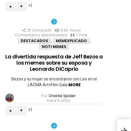
diferentes
1
15
Compartir
6.5k
Views
Comentarios desactivados
en
1
Vote
La
DESTACADOS
MEMEXPLICADO
,
,
divertida
NOTI MEMES
respuesta
de
La divertida respuesta de Jeff Bezos a
Jeff
los memes sobre su esposa y
Bezos
a
Leonardo DiCaprio
los
memes
Bezos y su mujer se encontraron con Leo en el
sobre
MORE
LACMA Art+Film Gala
su
esposa
Por
Charlie Spider
y
hace 5 años
Leonardo
DiCaprio
1
¿Cuá