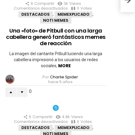
llor
6
Compartir
3k
Views
Comentarios desactivados
en
0
Votes
Una
DESTACADOS
MEMEXPLICADO
,
,
«foto»
NOTI MEMES
de
Pitbull
Una «foto» de Pitbull con una larga
con
cabellera generó fantásticos memes
una
larga
de reacción
cabellera
generó
La imagen del cantante Pitbull luciendo una larga
fantásticos
cabellera impresionó a los usuarios de redes
memes
MORE
sociales,
de
reacción
Por
Charlie Spider
hace 5 años
0
5
Compartir
4.8k
Views
Comentarios desactivados
en
0
Votes
Pfizer
DESTACADOS
MEMEXPLICADO
,
,
se
NOTI MEMES