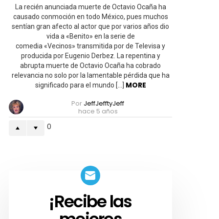
rico
La recién anunciada muerte de Octavio Ocaña ha
siempre
causado conmoción en todo México, pues muchos
humillando
sentían gran afecto al actor que por varios años dio
al
pobre»
vida a «Benito» en la serie de
comedia «Vecinos» transmitida por de Televisa y
producida por Eugenio Derbez. La repentina y
abrupta muerte de Octavio Ocaña ha cobrado
relevancia no solo por la lamentable pérdida que ha
MORE
significado para el mundo […]
Por
JeffJefftyJeff
hace 5 años
0
¡Recibe las
SUSCRIBETE!
mejores