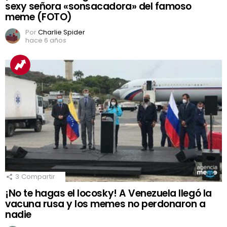
sexy señora «sonsacadora» del famoso
meme (FOTO)
Por
Charlie Spider
hace 6 años
3
Compartir
¡No te hagas el locosky! A Venezuela llegó la
vacuna rusa y los memes no perdonaron a
nadie