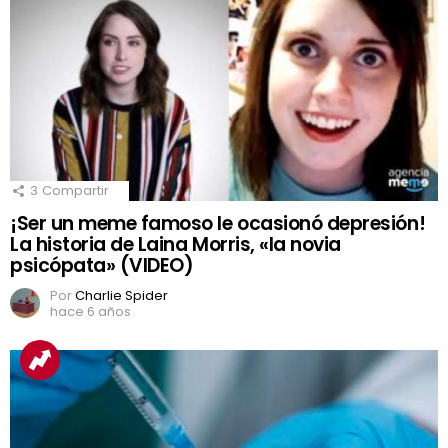
3
Compartir
¡Ser un meme famoso le ocasionó depresión!
La historia de Laina Morris, «la novia
psicópata» (VIDEO)
Por
Charlie Spider
hace 6 años