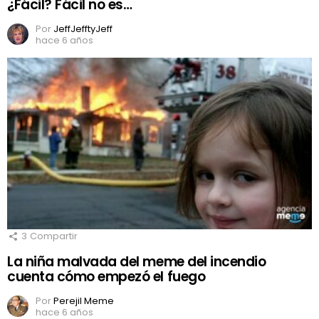
¿Fácil? Fácil no es…
Por
JeffJefftyJeff
hace 6 años
3
Compartir
La niña malvada del meme del incendio
cuenta cómo empezó el fuego
Por
Perejil Meme
hace 6 años