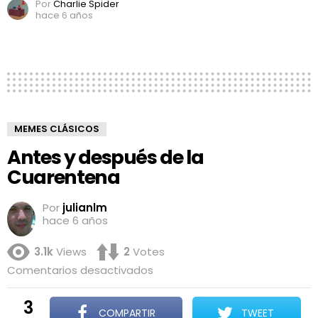
Por
Charlie Spider
hace 6 años
MEMES CLÁSICOS
Antes y después de la
Cuarentena
Por
julianlm
hace 6 años
3.1k
Views
2
Votes
en
Comentarios desactivados
Antes
y
3
después
COMPARTIR
TWEET