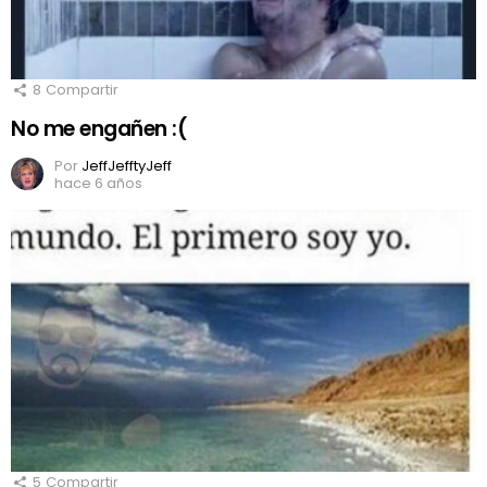
8
Compartir
No me engañen :(
Por
JeffJefftyJeff
hace 6 años
5
Compartir