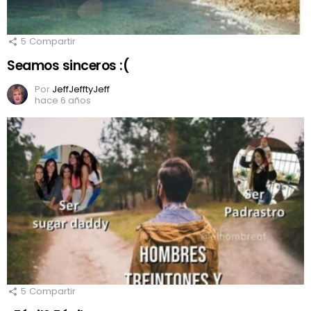
5
Compartir
Seamos sinceros :(
Por
JeffJefftyJeff
hace 6 años
5
Compartir