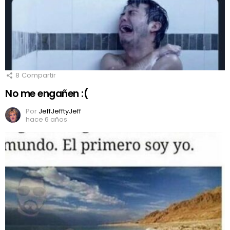
8
Compartir
No me engañen :(
Por
JeffJefftyJeff
hace 6 años