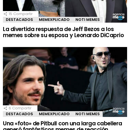
15
Compartir
DESTACADOS
MEMEXPLICADO
NOTI MEMES
La divertida respuesta de Jeff Bezos a los
memes sobre su esposa y Leonardo DiCaprio
6
Compartir
DESTACADOS
MEMEXPLICADO
NOTI MEMES
Una «foto» de Pitbull con una larga cabellera
generó fantásticos memes de reacción