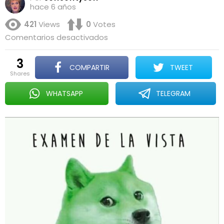
hace 6 años
421
Views
0
Votes
en
Comentarios desactivados
BB
3
COMPARTIR
TWEET
shares
WHATSAPP
TELEGRAM