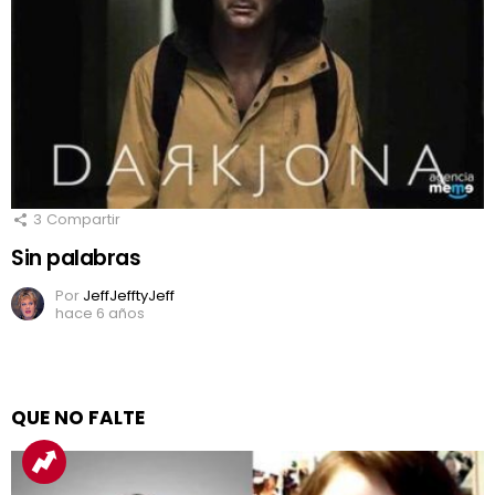
3
Compartir
Sin palabras
Por
JeffJefftyJeff
hace 6 años
QUE NO FALTE