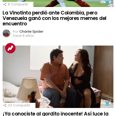
8
Compartir
La Vinotinto perdió ante Colombia, pero
Venezuela ganó con los mejores memes del
encuentro
Por
Charlie Spider
hace 6 años
23
Compartir
¡Ya conociste al gordito inocente! Así luce la