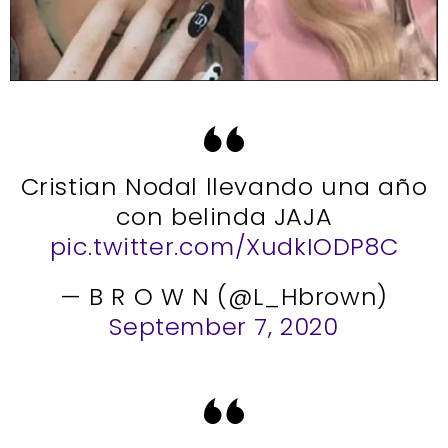
Cristian Nodal llevando una año
con belinda JAJA
pic.twitter.com/XudkIODP8C
— B R O W N (@L_Hbrown)
September 7, 2020