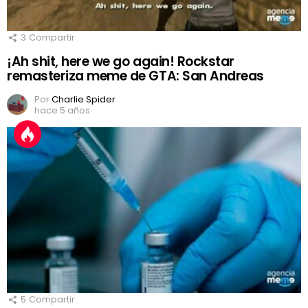
3
Compartir
¡Ah shit, here we go again! Rockstar
remasteriza meme de GTA: San Andreas
Por
Charlie Spider
hace 5 años
5
Compartir