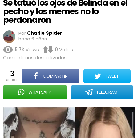
Se tatuó los ojos de Belinda en el
pecho y los memes no lo
perdonaron
Por
Charlie Spider
hace 6 años
5.7k
Views
0
Votes
en
Comentarios desactivados
Se
tatuó
3
los
COMPARTIR
TWEET
ojos
shares
de
Belinda
WHATSAPP
TELEGRAM
en
el
pecho
y
los
memes
no
lo