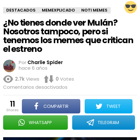
DESTACADOS
MEMEXPLICADO
NOTI MEMES
¿No tienes donde ver Mulán?
Nosotros tampoco, pero si
tenemos los memes que critican
el estreno
Por
Charlie Spider
hace 6 años
2.7k
Views
0
Votes
en
Comentarios desactivados
¿No
tienes
11
donde
COMPARTIR
TWEET
ver
shares
Mulán?
Nosotros
WHATSAPP
TELEGRAM
tampoco,
pero
si