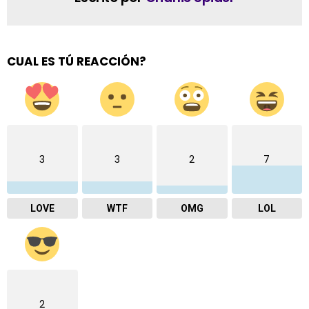
CUAL ES TÚ REACCIÓN?
3
3
2
7
LOVE
WTF
OMG
LOL
2