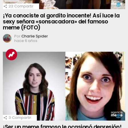
23
Compartir
¡Ya conociste al gordito inocente! Así luce la
sexy señora «sonsacadora» del famoso
meme (FOTO)
Por
Charlie Spider
hace 6 años
3
Compartir
¡Ser un meme famoso le ocasionó depresión!