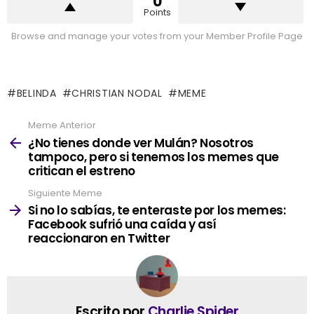
0
Points
Browse and manage your votes from your Member Profile Page
BELINDA
CHRISTIAN NODAL
MEME
Meme Anterior
See
more
¿No tienes donde ver Mulán? Nosotros
tampoco, pero si tenemos los memes que
critican el estreno
Siguiente Meme
Si no lo sabías, te enteraste por los memes:
Facebook sufrió una caída y así
reaccionaron en Twitter
Escrito por
Charlie Spider