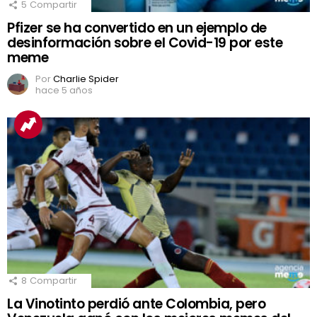
5
Compartir
Pfizer se ha convertido en un ejemplo de
desinformación sobre el Covid-19 por este
meme
Por
Charlie Spider
hace 5 años
8
Compartir
La Vinotinto perdió ante Colombia, pero