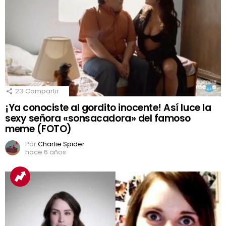
23
Compartir
¡Ya conociste al gordito inocente! Así luce la
sexy señora «sonsacadora» del famoso
meme (FOTO)
Por
Charlie Spider
hace 6 años