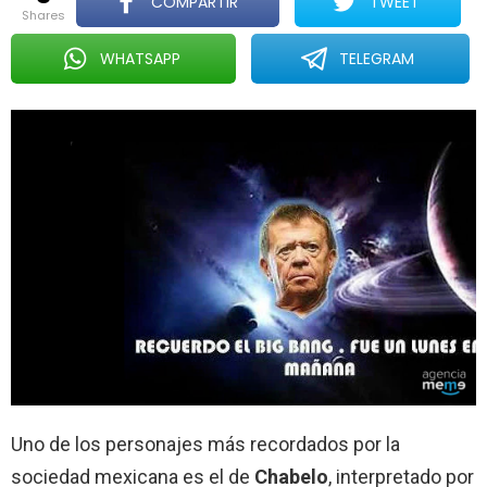
COMPARTIR
TWEET
de
shares
Chabelo
cuando
WHATSAPP
TELEGRAM
era
niño
que
desató
memes
en
Twitter
Uno de los personajes más recordados por la
sociedad mexicana es el de
Chabelo
, interpretado por