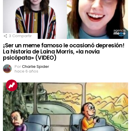
3
Compartir
¡Ser un meme famoso le ocasionó depresión!
La historia de Laina Morris, «la novia
psicópata» (VIDEO)
Por
Charlie Spider
hace 6 años