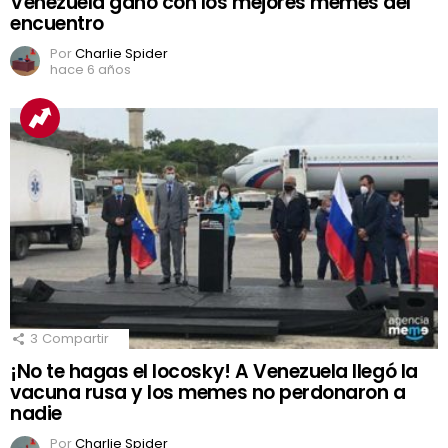
Venezuela ganó con los mejores memes del
encuentro
Por
Charlie Spider
hace 6 años
3
Compartir
¡No te hagas el locosky! A Venezuela llegó la
vacuna rusa y los memes no perdonaron a
nadie
Por
Charlie Spider