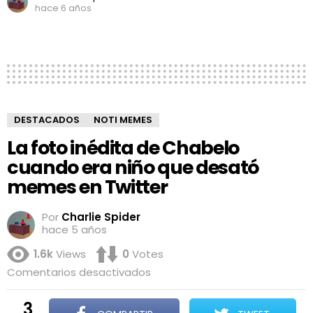
hace 6 años
DESTACADOS
NOTI MEMES
La foto inédita de Chabelo
cuando era niño que desató
memes en Twitter
Por
Charlie Spider
hace 5 años
1.6k
Views
0
Votes
en
Comentarios desactivados
La
foto
3
inédita