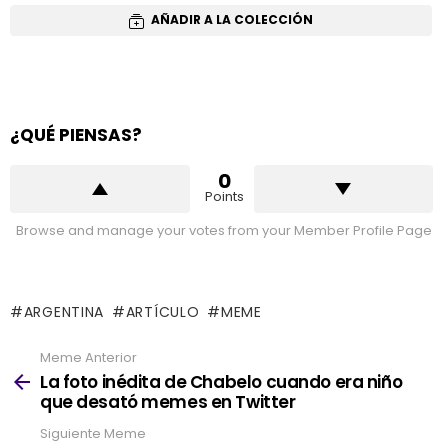
AÑADIR A LA COLECCIÓN
¿QUÉ PIENSAS?
0
Points
Browse and manage your votes from your Member Profile Page
ARGENTINA
ARTÍCULO
MEME
Meme Anterior
See
more
La foto inédita de Chabelo cuando era niño
que desató memes en Twitter
Siguiente Meme