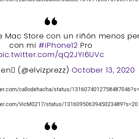
e Mac Store con un riñón menos pe
con mi
#iPhone12
Pro
pic.twitter.com/qQ2JYI6UVc
ken (@elvizprezz)
October 13, 2020
itter.com/callodehacha/status/1316074012758487046?s
itter.com/VicM0217/status/1316095063945023489?s=20