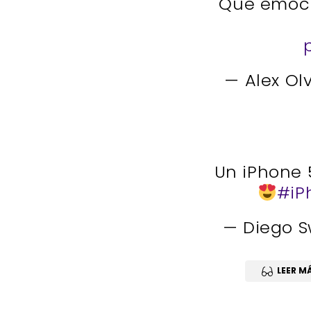
Que emoció
— Alex Ol
Un iPhone 
#iP
— Diego S
LEER M