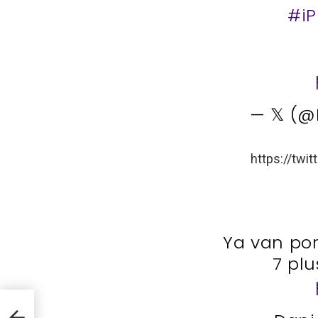
#iP
— 𝕏 (
https://tw
Ya van por
7 pl
ores