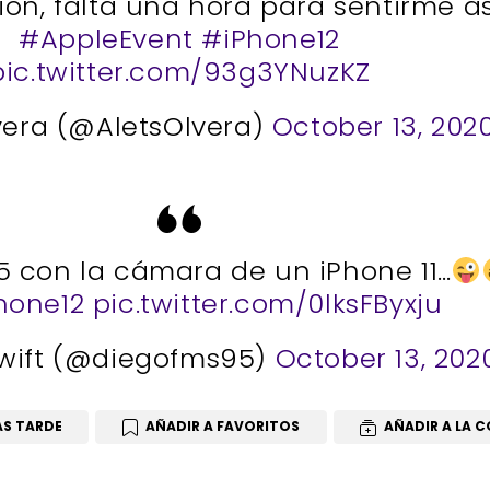
n, falta una hora para sentirme as
#AppleEvent
#iPhone12
pic.twitter.com/93g3YNuzKZ
vera (@AletsOlvera)
October 13, 202
5 con la cámara de un iPhone 11…
hone12
pic.twitter.com/0lksFByxju
wift (@diegofms95)
October 13, 202
ÁS TARDE
AÑADIR A FAVORITOS
AÑADIR A LA 