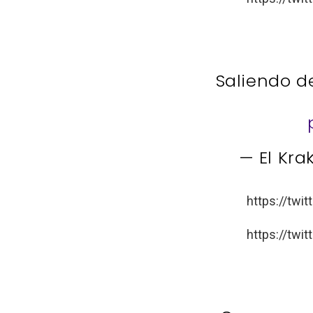
Saliendo d
— El Kra
https://tw
https://tw