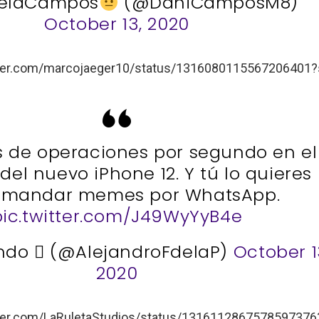
ielaCampos
(@DaniCamposM8)
October 13, 2020
itter.com/marcojaeger10/status/1316080115567206401
nes de operaciones por segundo en el
del nuevo iPhone 12. Y tú lo quieres
 mandar memes por WhatsApp.
pic.twitter.com/J49WyYyB4e
ndo  (@AlejandroFdelaP)
October 1
2020
itter.com/LaRuletaStudios/status/131611286757859737