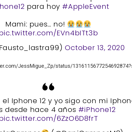
hone12
para hoy
#AppleEvent
Mami: pues… no!
pic.twitter.com/EVn4bITt3b
@Fausto_lastra99)
October 13, 2020
itter.com/JessMigue_Zp/status/1316115677254692874?
 el Iphone 12 y yo sigo con mi Ipho
us desde hace 4 años
#iPhone12
pic.twitter.com/6ZzO6D8frT