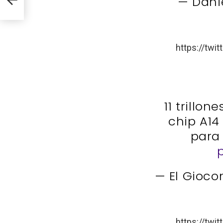
— Dan
https://tw
11 trillo
chip A14 
para
— El Gioco
https://tw