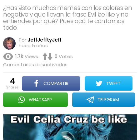
¿Has visto muchos memes con los colores en
negativo y que llevan la frase Evil be like y no
entiendes por qué? Pues acá te contamos
todo.
Por
JeffJefftyJeff
hace 5 años
1.7k
Views
0
Votes
en
Comentarios desactivados
Evil
#Memexplicado
4
sería:
COMPARTIR
TWEET
No
shares
conoce
de
WHATSAPP
TELEGRAM
que
va
el
‘Evil
be
like’