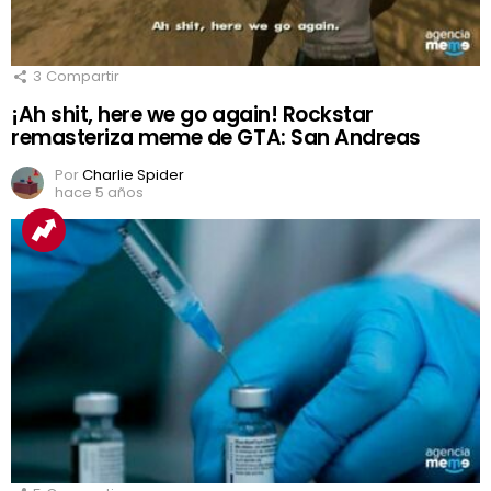
3
Compartir
¡Ah shit, here we go again! Rockstar
remasteriza meme de GTA: San Andreas
Por
Charlie Spider
hace 5 años