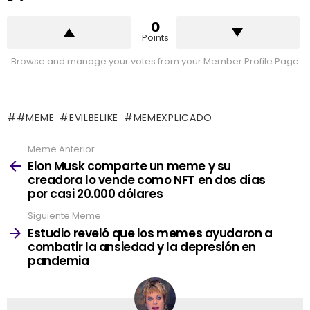
0
Points
Browse and manage your votes from your Member Profile Page
#MEME
EVILBELIKE
MEMEXPLICADO
Meme Anterior
See
more
Elon Musk comparte un meme y su
creadora lo vende como NFT en dos días
por casi 20.000 dólares
Siguiente Meme
Estudio reveló que los memes ayudaron a
combatir la ansiedad y la depresión en
pandemia