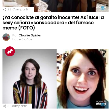
23
Compartir
¡Ya conociste al gordito inocente! Así luce la
sexy señora «sonsacadora» del famoso
meme (FOTO)
Por
Charlie Spider
hace 6 años
3
Compartir