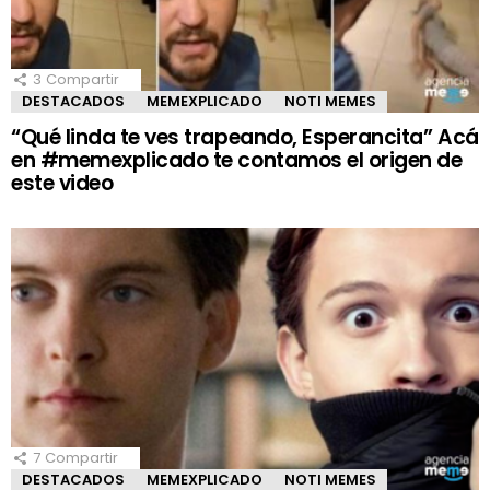
3
Compartir
DESTACADOS
MEMEXPLICADO
NOTI MEMES
“Qué linda te ves trapeando, Esperancita” Acá
en #memexplicado te contamos el origen de
este video
7
Compartir
DESTACADOS
MEMEXPLICADO
NOTI MEMES