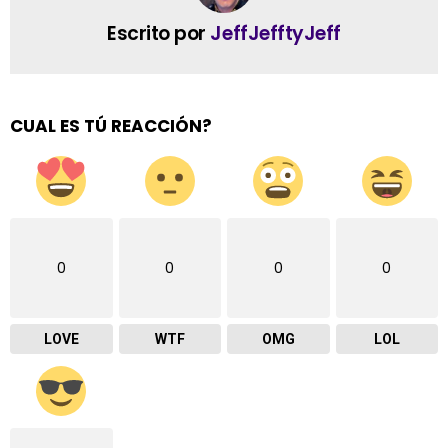
Escrito por
JeffJefftyJeff
CUAL ES TÚ REACCIÓN?
0
0
0
0
LOVE
WTF
OMG
LOL