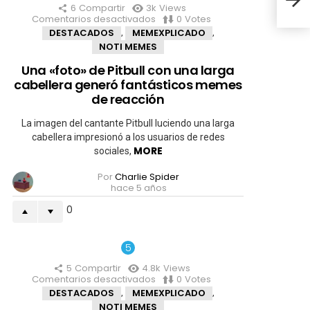
6
Compartir
3k
Views
Comentarios desactivados
en
0
Votes
Una
DESTACADOS
MEMEXPLICADO
,
,
«foto»
NOTI MEMES
de
Pitbull
Una «foto» de Pitbull con una larga
con
cabellera generó fantásticos memes
una
larga
de reacción
cabellera
generó
La imagen del cantante Pitbull luciendo una larga
fantásticos
cabellera impresionó a los usuarios de redes
memes
MORE
sociales,
de
reacción
Por
Charlie Spider
hace 5 años
0
5
Compartir
4.8k
Views
Comentarios desactivados
en
0
Votes
Pfizer
DESTACADOS
MEMEXPLICADO
,
,
se
NOTI MEMES