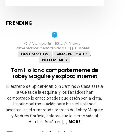
TRENDING
7
Compartir
2.7k
Views
Comentarios desactivados
en
0
Votes
Tom
DESTACADOS
MEMEXPLICADO
,
,
Holland
NOTI MEMES
comparte
meme
Tom Holland comparte meme de
de
Tobey Maguire y explota Internet
Tobey
Maguire
y
El estreno de Spider-Man: Sin Camino A Casa está a
explota
la vuelta de la esquina, y los fanáticos han
Internet
demostrado lo emocionados que están por la cinta.
La principal motivación para ir a verla, siendo
sinceros, es el rumoreado regreso de Tobey Maguire
y Andrew Garfield, actores que le dieron vida al
MORE
Hombre Araña en […]