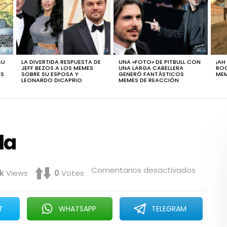
SU
LA DIVERTIDA RESPUESTA DE
UNA «FOTO» DE PITBULL CON
¡AH
JEFF BEZOS A LOS MEMES
UNA LARGA CABELLERA
ROC
ÚS
SOBRE SU ESPOSA Y
GENERÓ FANTÁSTICOS
MEM
LEONARDO DICAPRIO
MEMES DE REACCIÓN
la
en
Comentarios desactivados
1k
Views
0
Votes
Sentimi
terrícol
T
WHATSAPP
TELEGRAM