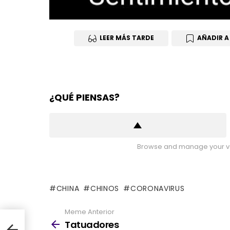
LEER MÁS TARDE
AÑADIR A
¿QUÉ PIENSAS?
Browse and manage your vo
CHINA
CHINOS
CORONAVIRUS
Meme Anterior
See
more
Tatuadores