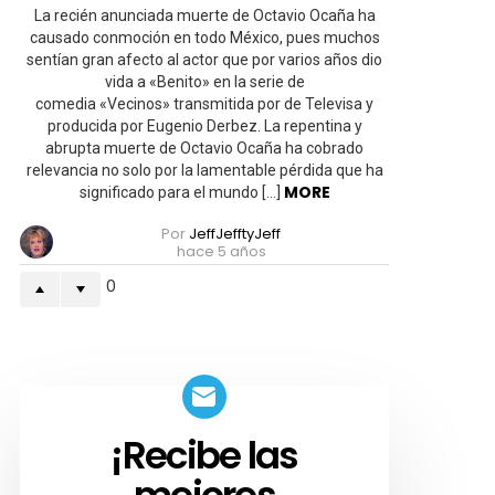
rico
La recién anunciada muerte de Octavio Ocaña ha
siempre
causado conmoción en todo México, pues muchos
humillando
sentían gran afecto al actor que por varios años dio
al
pobre»
vida a «Benito» en la serie de
comedia «Vecinos» transmitida por de Televisa y
producida por Eugenio Derbez. La repentina y
abrupta muerte de Octavio Ocaña ha cobrado
relevancia no solo por la lamentable pérdida que ha
MORE
significado para el mundo […]
Por
JeffJefftyJeff
hace 5 años
0
¡Recibe las
SUSCRIBETE!
mejores