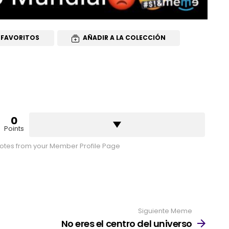
 FAVORITOS
AÑADIR A LA COLECCIÓN
0
Points
tes from your Member Profile Page
Siguiente Meme
No eres el centro del universo