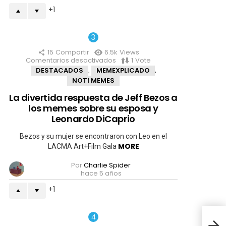
diferentes
1
15
Compartir
6.5k
Views
Comentarios desactivados
en
1
Vote
La
DESTACADOS
MEMEXPLICADO
,
,
divertida
NOTI MEMES
respuesta
de
La divertida respuesta de Jeff Bezos a
Jeff
los memes sobre su esposa y
Bezos
a
Leonardo DiCaprio
los
memes
Bezos y su mujer se encontraron con Leo en el
sobre
MORE
LACMA Art+Film Gala
su
esposa
Por
Charlie Spider
y
hace 5 años
Leonardo
DiCaprio
1
No e