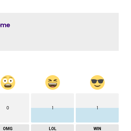
Meme
0
1
1
OMG
LOL
WIN