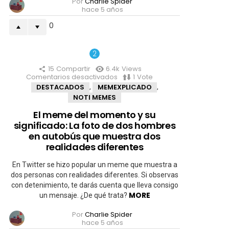
Por
Charlie Spider
hace 5 años
0
15
Compartir
6.4k
Views
Comentarios desactivados
en
1
Vote
El
DESTACADOS
MEMEXPLICADO
,
,
meme
NOTI MEMES
del
momento
El meme del momento y su
y
significado: La foto de dos hombres
su
significado:
en autobús que muestra dos
La
realidades diferentes
foto
de
En Twitter se hizo popular un meme que muestra a
dos
hombres
dos personas con realidades diferentes. Si observas
en
con detenimiento, te darás cuenta que lleva consigo
autobús
MORE
un mensaje. ¿De qué trata?
que
muestra
Por
Charlie Spider
dos
hace 5 años
realidades