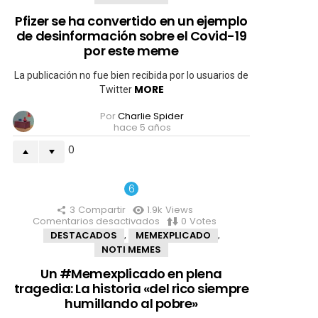
ha
convertido
Pfizer se ha convertido en un ejemplo
en
de desinformación sobre el Covid-19
un
ejemplo
por este meme
de
desinformación
La publicación no fue bien recibida por lo usuarios de
sobre
MORE
Twitter
el
Covid-
Por
Charlie Spider
19
hace 5 años
por
este
0
meme
3
Compartir
1.9k
Views
Comentarios desactivados
en
0
Votes
Un
DESTACADOS
MEMEXPLICADO
,
,
#Memexplicado
NOTI MEMES
en
plena
Un #Memexplicado en plena
tragedia:
tragedia: La historia «del rico siempre
La
historia
humillando al pobre»
«del